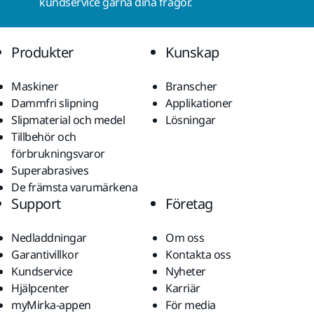
kundservice gärna dina frågor.
Produkter
Kunskap
Maskiner
Branscher
Dammfri slipning
Applikationer
Slipmaterial och medel
Lösningar
Tillbehör och
förbrukningsvaror
Superabrasives
De främsta varumärkena
Support
Företag
Nedladdningar
Om oss
Garantivillkor
Kontakta oss
Kundservice
Nyheter
Hjälpcenter
Karriär
myMirka-appen
För media