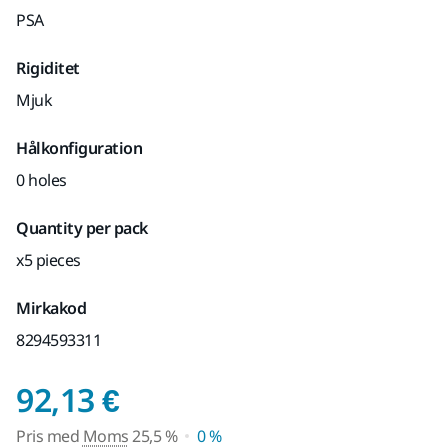
PSA
Rigiditet
Mjuk
Hålkonfiguration
0 holes
Quantity per pack
x5 pieces
Mirkakod
8294593311
Pris med Moms 25,5 
92,13 €
Pris med
Moms
25,5 %
0 %