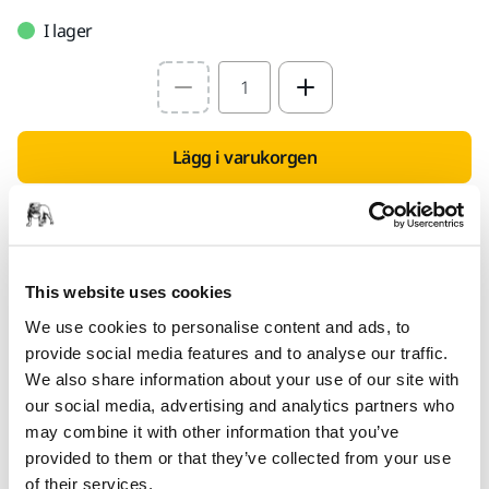
I lager
Select quantity value
Lägg i varukorgen
Hitta en återförsäljare
TILLHANDAHÅLLS FÖR DIG
This website uses cookies
Leverans inom Finland (exklusive Åland)
We use cookies to personalise content and ads, to
Snabb leverans
provide social media features and to analyse our traffic.
We also share information about your use of our site with
Fri frakt över 49.90€ inkl.moms
our social media, advertising and analytics partners who
Säker kortbetalning
may combine it with other information that you’ve
Uppföljning av försändelse
provided to them or that they’ve collected from your use
of their services.