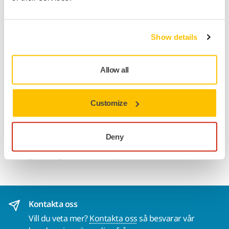
Gör en retur enkelt på www.mirka.com/sv-
fi/support/returnera-en-vara/
Show details
Produktinformation
Allow all
Teknisk specifikation
Customize
Nedladdningar
Deny
Underlagsplatta till Mirka® AOS, AOS-B and AROS-B. Hålfri
och mjuk, för självhäftande sliprondeller.
Kontakta oss
Vill du veta mer?
Kontakta oss
så besvarar vår