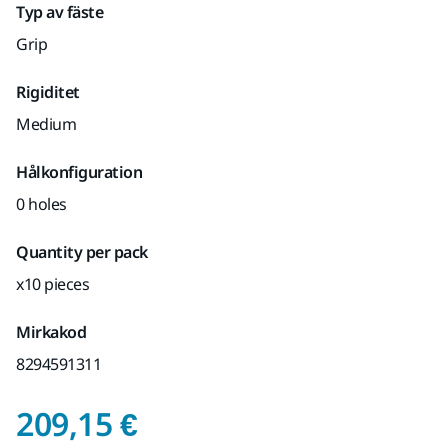
Typ av fäste
Grip
Rigiditet
Medium
Hålkonfiguration
0 holes
Quantity per pack
x10 pieces
Mirkakod
8294591311
Pris med Moms 25,5
209,15 €