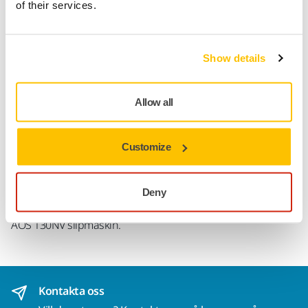
of their services.
Gör en retur enkelt på www.mirka.com/sv-
fi/support/returnera-en-vara/
Show details
Produktinformation
Allow all
Teknisk specifikation
Customize
Nedladdningar
Deny
Underlagsplatta med kardborrefäste. Lämplig för Mirka®
AOS 130NV slipmaskin.
Kontakta oss