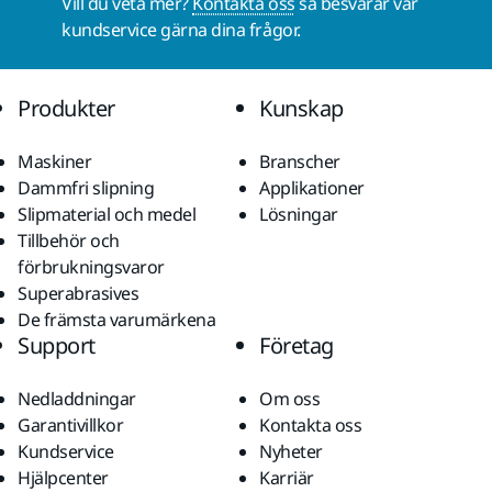
Vill du veta mer?
Kontakta oss
så besvarar vår
kundservice gärna dina frågor.
Produkter
Kunskap
Maskiner
Branscher
Dammfri slipning
Applikationer
Slipmaterial och medel
Lösningar
Tillbehör och
förbrukningsvaror
Superabrasives
De främsta varumärkena
Support
Företag
Nedladdningar
Om oss
Garantivillkor
Kontakta oss
Kundservice
Nyheter
Hjälpcenter
Karriär