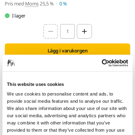
Pris med
Moms
25,5 %
0 %
I lager
Select quantity value
Lägg i varukorgen
Hitta en återförsäljare
This website uses cookies
TILLHANDAHÅLLS FÖR DIG
Leverans inom Finland (exklusive Åland)
We use cookies to personalise content and ads, to
provide social media features and to analyse our traffic.
Snabb leverans
We also share information about your use of our site with
Fri frakt över 49.90€ inkl.moms
our social media, advertising and analytics partners who
may combine it with other information that you’ve
Säker kortbetalning
provided to them or that they’ve collected from your use
Uppföljning av försändelse