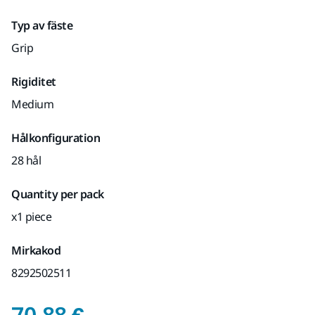
Typ av fäste
Grip
Rigiditet
Medium
Hålkonfiguration
28 hål
Quantity per pack
x1 piece
Mirkakod
8292502511
Pris med Moms 25,5 
70,88 €