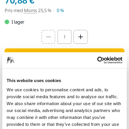
Pris med
Moms
25,5 %
0 %
I lager
Select quantity value
Lägg i varukorgen
Hitta en återförsäljare
This website uses cookies
TILLHANDAHÅLLS FÖR DIG
We use cookies to personalise content and ads, to
Leverans inom Finland (exklusive Åland)
provide social media features and to analyse our traffic.
We also share information about your use of our site with
Snabb leverans
our social media, advertising and analytics partners who
Fri frakt över 49.90€ inkl.moms
may combine it with other information that you’ve
provided to them or that they’ve collected from your use
Säker kortbetalning