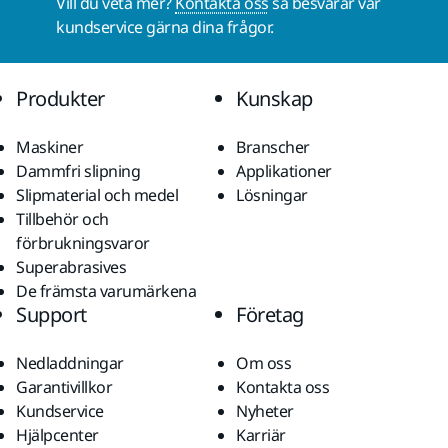
Vill du veta mer?
Kontakta oss
så besvarar vår
kundservice gärna dina frågor.
Produkter
Kunskap
Maskiner
Branscher
Dammfri slipning
Applikationer
Slipmaterial och medel
Lösningar
Tillbehör och
förbrukningsvaror
Superabrasives
De främsta varumärkena
Support
Företag
Nedladdningar
Om oss
Garantivillkor
Kontakta oss
Kundservice
Nyheter
Hjälpcenter
Karriär