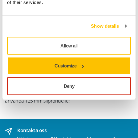
of their services.
Uppföljning av försändelse
Gör en retur enkelt på www.mirka.com/sv-
fi/support/returnera-en-vara/
Show details
Allow all
Produktinformation
Customize
Teknisk specifikation
Passar alla Mirka® 150 mm slipmaskiner. Denna 130 g
Deny
underlagsplatta ger dig möjlighet att byta storlek och
använda 125 mm sliprondeller.
Kontakta oss