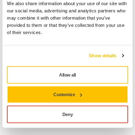
Leverans inom Finland (exklusive Åland)
We also share information about your use of our site with
our social media, advertising and analytics partners who
Snabb leverans
may combine it with other information that you’ve
Fri frakt över 49.90€ inkl.moms
provided to them or that they’ve collected from your use
of their services.
Säker kortbetalning
Uppföljning av försändelse
Gör en retur enkelt på www.mirka.com/sv-
Show details
fi/support/returnera-en-vara/
Allow all
Produktinformation
Customize
Teknisk specifikation
Deny
Nedladdningar