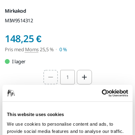
Mirkakod
MIW9514312
Pris med Moms 25,5
148,25 €
Pris med
Moms
25,5 %
0 %
I lager
Select quantity value
Lägg i varukorgen
This website uses cookies
Hitta en återförsäljare
We use cookies to personalise content and ads, to
TILLHANDAHÅLLS FÖR DIG
provide social media features and to analyse our traffic.