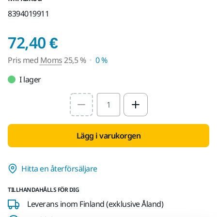
8394019911
Pris med Moms 25,5 
72,40 €
Pris med
Moms
25,5 %
0 %
I lager
Select quantity value
Lägg i varukorgen
Hitta en återförsäljare
TILLHANDAHÅLLS FÖR DIG
Leverans inom Finland (exklusive Åland)