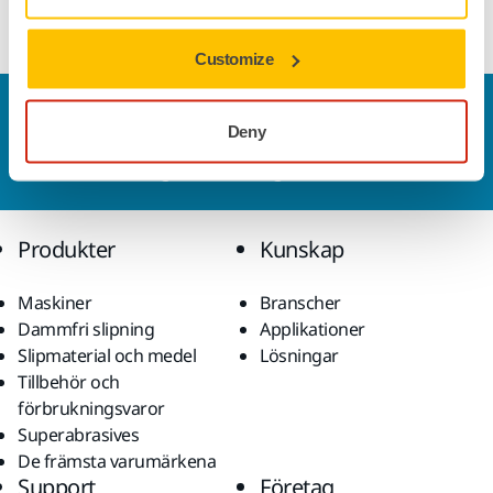
Customize
Kontakta oss
Deny
Vill du veta mer?
Kontakta oss
så besvarar vår
kundservice gärna dina frågor.
Produkter
Kunskap
Maskiner
Branscher
Dammfri slipning
Applikationer
Slipmaterial och medel
Lösningar
Tillbehör och
förbrukningsvaror
Superabrasives
De främsta varumärkena
Support
Företag