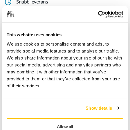
Snabb leverans
Fri frakt över 49.90€ inkl.moms
Säker kortbetalning
Uppföljning av försändelse
This website uses cookies
Gör en retur enkelt på www.mirka.com/sv-
We use cookies to personalise content and ads, to
fi/support/returnera-en-vara/
provide social media features and to analyse our traffic.
We also share information about your use of our site with
our social media, advertising and analytics partners who
may combine it with other information that you’ve
Nedladdningar
provided to them or that they’ve collected from your use
of their services.
PDF
Exploded view - Mirka® MIRO 955
Show details
Ladda ner
Allow all