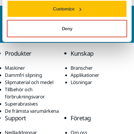
Customize
Kontakta oss
Vill du veta mer?
Kontakta oss
så besvarar vår
Deny
kundservice gärna dina frågor.
Produkter
Kunskap
Maskiner
Branscher
Dammfri slipning
Applikationer
Slipmaterial och medel
Lösningar
Tillbehör och
förbrukningsvaror
Superabrasives
De främsta varumärkena
Support
Företag
Nedladdningar
Om oss