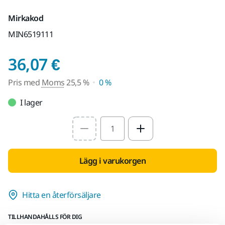
Mirkakod
MIN6519111
Pris med Moms 25,5 
36,07 €
Pris med
Moms
25,5 %
0 %
I lager
Select quantity value
Lägg i varukorgen
Hitta en återförsäljare
TILLHANDAHÅLLS FÖR DIG