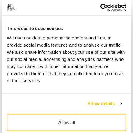
Leverans inom Finland (exklusive Åland)
Snabb leverans
Fri frakt över 49.90€ inkl.moms
This website uses cookies
Säker kortbetalning
We use cookies to personalise content and ads, to
Uppföljning av försändelse
provide social media features and to analyse our traffic.
We also share information about your use of our site with
Gör en retur enkelt på www.mirka.com/sv-
our social media, advertising and analytics partners who
fi/support/returnera-en-vara/
may combine it with other information that you’ve
provided to them or that they’ve collected from your use
of their services.
Produktinformation
Teknisk specifikation
Show details
Monteringskit till CEROS nätaggregat
Allow all