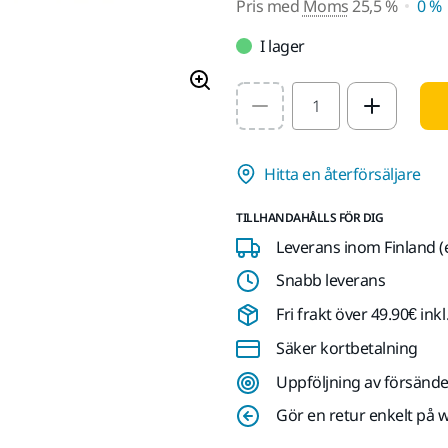
Pris med
Moms
25,5 %
0 %
I lager
Select quantity value
Hitta en återförsäljare
TILLHANDAHÅLLS FÖR DIG
Leverans inom Finland (
Snabb leverans
Fri frakt över 49.90€ in
Säker kortbetalning
Uppföljning av försände
Gör en retur enkelt på 