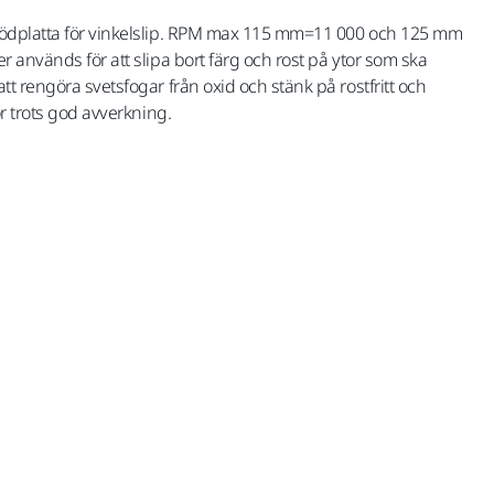
ödplatta för vinkelslip. RPM max 115 mm=11 000 och 125 mm
 används för att slipa bort färg och rost på ytor som ska
t rengöra svetsfogar från oxid och stänk på rostfritt och
r trots god avverkning.
med Moms 25,5 %