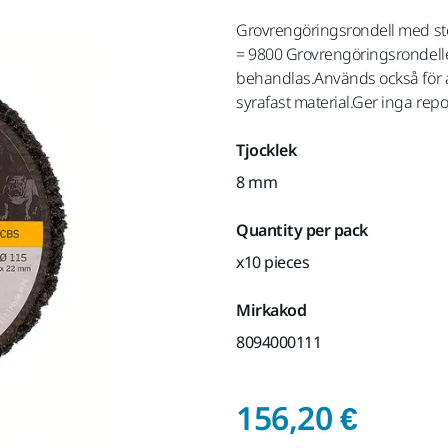
Grovrengöringsrondell med st
= 9800 Grovrengöringsrondeller
behandlas.Används också för at
syrafast material.Ger inga repo
Tjocklek
8 mm
Quantity per pack
x10 pieces
Mirkakod
8094000111
Pris 
156,20 €