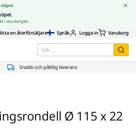
å köpet
köpet.
t i varukorgen.
itta en återförsäljare
Språk
Logga in
Varukorg
Sök …
Snabb och pålitlig leverans
ngsrondell Ø 115 x 22