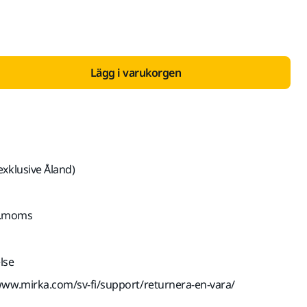
Lägg i varukorgen
exklusive Åland)
kl.moms
lse
www.mirka.com/sv-fi/support/returnera-en-vara/