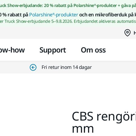
Gå till innehållet
uck Show-erbjudande: 20 % rabatt på Polarshine®-produkter + gåva p
0 % rabatt på
Polarshine®-produkter
och en mikrofiberduk på 
wer Truck Show-erbjudande 5–9.8.2026. Erbjudandet aktiveras automatisk
H
ow-how
Support
Om oss
Fri retur inom 14 dagar
CBS rengöri
mm