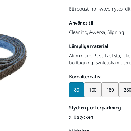
Ett robust, non-woven ytkondi
Används till
Cleaning, Avverka, Slipning
Lämpliga material
Aluminium, Plast, Fast yta, Icke-
borttagning, Syntetiska materia
Kornalternativ
80
100
180
28
Stycken per förpackning
x10 stycken
Mirkakod