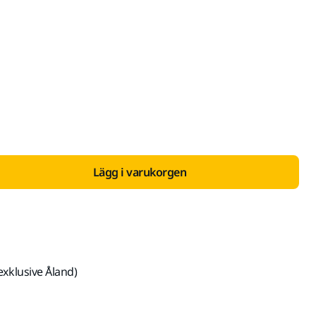
ed Moms 25,5 %
Lägg i varukorgen
exklusive Åland)