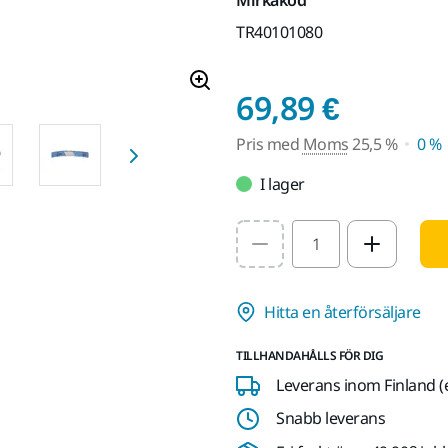
TR40101080
Pris m
69,89 €
Pris med
Moms
25,5 %
0 %
I lager
Select quantity value
Hitta en återförsäljare
TILLHANDAHÅLLS FÖR DIG
Leverans inom Finland (
Snabb leverans