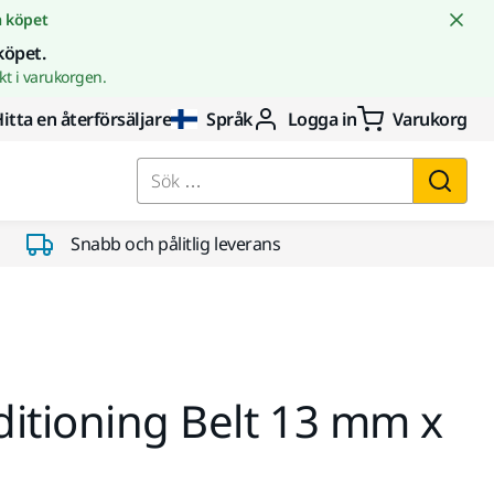
å köpet
köpet.
t i varukorgen.
itta en återförsäljare
Språk
Logga in
Varukorg
Sök …
Snabb och pålitlig leverans
itioning Belt 13 mm x