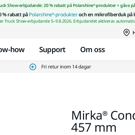
Gå till innehållet
uck Show-erbjudande: 20 % rabatt på Polarshine®-produkter + gåva p
0 % rabatt på
Polarshine®-produkter
och en mikrofiberduk på 
wer Truck Show-erbjudande 5–9.8.2026. Erbjudandet aktiveras automatisk
H
ow-how
Support
Om oss
Fri retur inom 14 dagar
Mirka® Cond
457 mm