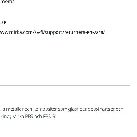
kl.moms
lse
www.mirka.com/sv-fi/support/returnera-en-vara/
la metaller och kompositer som glasfiber, epoxihartser och
kiner, Mirka PBS och FBS-B.