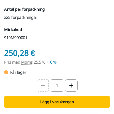
Antal per förpackning
x25 förpackningar
Mirkakod
919M999001
Pris med Moms 25,5
250,28 €
Pris med
Moms
25,5 %
0 %
Få i lager
Select quantity value
Lägg i varukorgen