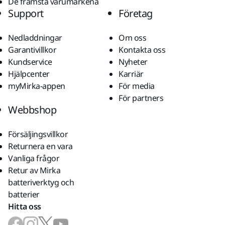
De främsta varumärkena
Support
Företag
Nedladdningar
Om oss
Garantivillkor
Kontakta oss
Kundservice
Nyheter
Hjälpcenter
Karriär
myMirka-appen
För media
För partners
Webbshop
Försäljingsvillkor
Returnera en vara
Vanliga frågor
Retur av Mirka
batteriverktyg och
batterier
Hitta oss