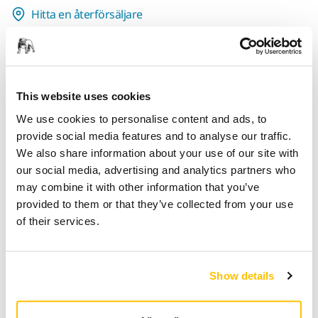
Hitta en återförsäljare
TILLHANDAHÅLLS FÖR DIG
Leverans inom Finland (exklusive Åland)
Snabb leverans
This website uses cookies
Fri frakt över 49.90€ inkl.moms
We use cookies to personalise content and ads, to
provide social media features and to analyse our traffic.
Säker kortbetalning
We also share information about your use of our site with
Uppföljning av försändelse
our social media, advertising and analytics partners who
Gör en retur enkelt på www.mirka.com/sv-
may combine it with other information that you’ve
fi/support/returnera-en-vara/
provided to them or that they’ve collected from your use
of their services.
Produktinformation
Show details
Transportera dina tillhörigheter med Mirka Canvasväska,