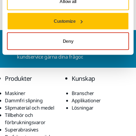
Allow all
gjord av 100 % återvunna tyger. Kommer i förpackning om
25.
Customize
Kontakta oss
Deny
Vill du veta mer?
Kontakta oss
så besvarar vår
kundservice gärna dina frågor.
Produkter
Kunskap
Maskiner
Branscher
Dammfri slipning
Applikationer
Slipmaterial och medel
Lösningar
Tillbehör och
förbrukningsvaror
Superabrasives