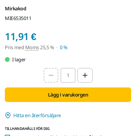
Mirkakod
MIE6535011
Pris med Moms 25,5 
11,91 €
Pris med
Moms
25,5 %
0 %
I lager
Select quantity value
Lägg i varukorgen
Hitta en återförsäljare
TILLHANDAHÅLLS FÖR DIG