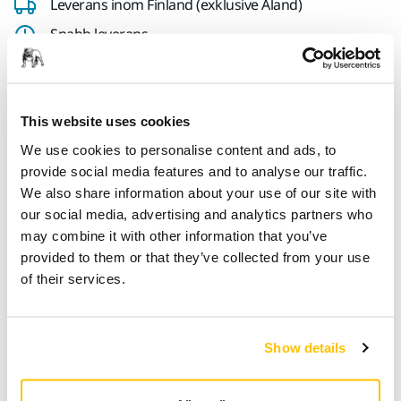
Leverans inom Finland (exklusive Åland)
Snabb leverans
Fri frakt över 49.90€ inkl.moms
Säker kortbetalning
This website uses cookies
Uppföljning av försändelse
We use cookies to personalise content and ads, to
Gör en retur enkelt på www.mirka.com/sv-
provide social media features and to analyse our traffic.
fi/support/returnera-en-vara/
We also share information about your use of our site with
our social media, advertising and analytics partners who
may combine it with other information that you’ve
Teknisk specifikation
provided to them or that they’ve collected from your use
of their services.
Längd
1 mm
Show details
Bredd
1 mm