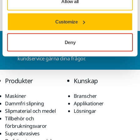
Allow all
Customize
Kontakta oss
Deny
Vill du veta mer?
Kontakta oss
så besvarar vår
kundservice gärna dina frågor.
Produkter
Kunskap
Maskiner
Branscher
Dammfri slipning
Applikationer
Slipmaterial och medel
Lösningar
Tillbehör och
förbrukningsvaror
Superabrasives