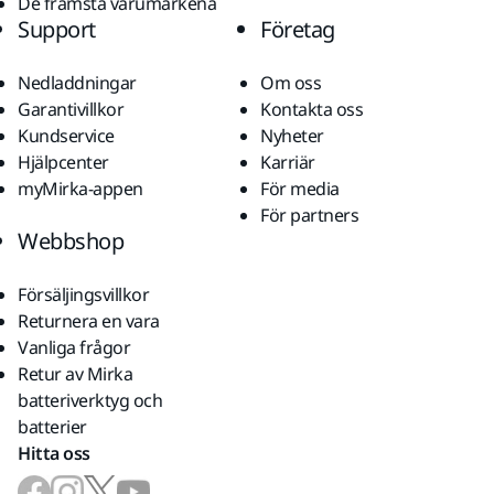
De främsta varumärkena
Support
Företag
Nedladdningar
Om oss
Garantivillkor
Kontakta oss
Kundservice
Nyheter
Hjälpcenter
Karriär
myMirka-appen
För media
För partners
Webbshop
Försäljingsvillkor
Returnera en vara
Vanliga frågor
Retur av Mirka
batteriverktyg och
batterier
Hitta oss