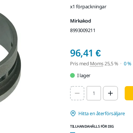
x1 förpackningar
Mirkakod
8993009211
Pris m
96,41 €
Pris med
Moms
25,5 %
0 %
I lager
Select quantity value
Hitta en återförsäljare
TILLHANDAHÅLLS FÖR DIG