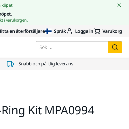
å köpet
köpet.
t i varukorgen.
itta en återförsäljare
Språk
Logga in
Varukorg
Sök …
Snabb och pålitlig leverans
-Ring Kit MPA0994