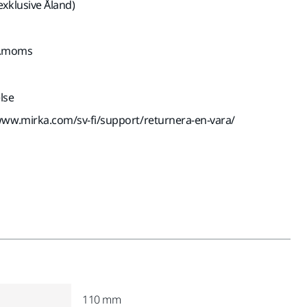
exklusive Åland)
kl.moms
lse
www.mirka.com/sv-fi/support/returnera-en-vara/
110 mm