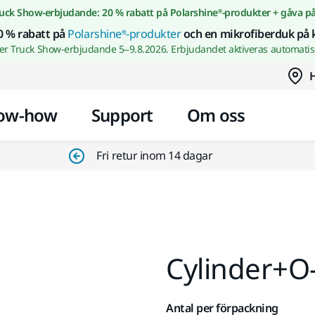
Gå till innehållet
uck Show-erbjudande: 20 % rabatt på Polarshine®-produkter + gåva p
0 % rabatt på
Polarshine®-produkter
och en mikrofiberduk på 
wer Truck Show-erbjudande 5–9.8.2026. Erbjudandet aktiveras automatisk
H
ow-how
Support
Om oss
Fri retur inom 14 dagar
Cylinder+O
Antal per förpackning