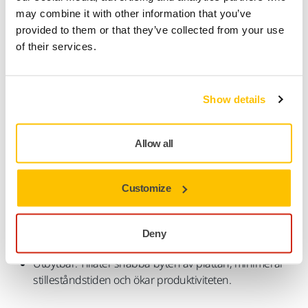
underlagsplattan ger jämna och konsekventa resultat med
may combine it with other information that you’ve
minimal ansträngning, vilket säkerställer en jämn finish över
provided to them or that they’ve collected from your use
stora ytor. Dess Grip-fästsystem håller slipmaterialet säkert
of their services.
på plats, vilket ger ökad kontroll och säkerhet under drift.
Den är kompatibel med Mirka-slipmaterial och är perfekt för
att uppnå professionella slipresultat på stora ytor.
Show details
225 mm storlek: Idealisk för att effektivt täcka stora,
plana ytor.
Allow all
Jämn finish: Ger jämn, konsekvent slipning med
minimal ansträngning, vilket säkerställer enhetlig
Customize
resultat.
Grip-fästsystem: Säkrar slipmaterialet, förbättrar
Deny
kontrollen och säkerheten under drift.
Utbytbar: Tillåter snabba byten av plattan, minimerar
stilleståndstiden och ökar produktiviteten.