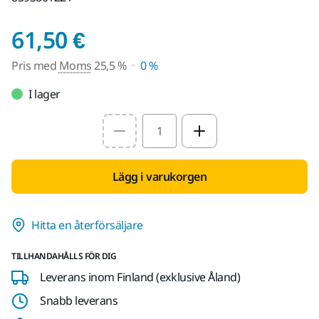
Pris med Moms 25,5 
61,50 €
Pris med
Moms
25,5 %
0 %
I lager
Select quantity value
Lägg i varukorgen
Hitta en återförsäljare
TILLHANDAHÅLLS FÖR DIG
Leverans inom Finland (exklusive Åland)
Snabb leverans