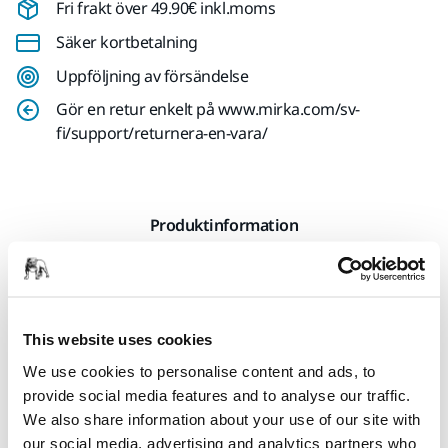
Fri frakt över 49.90€ inkl.moms
Säker kortbetalning
Uppföljning av försändelse
Gör en retur enkelt på www.mirka.com/sv-
fi/support/returnera-en-vara/
Produktinformation
Teknisk specifikation
Nedladdningar
This website uses cookies
We use cookies to personalise content and ads, to
Mirka®DecoSander Underlagsplatta 225mm Grip Multi är
provide social media features and to analyse our traffic.
designad för att effektivt slipa stora, plana ytor. Idealisk för
We also share information about your use of our site with
användning med Mirka DecoSander. Den runda
our social media, advertising and analytics partners who