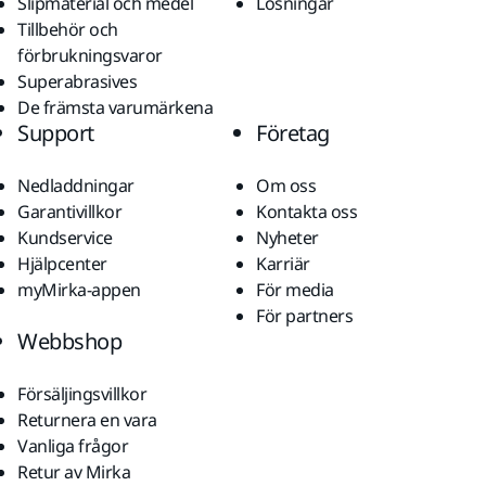
Slipmaterial och medel
Lösningar
Tillbehör och
förbrukningsvaror
Superabrasives
De främsta varumärkena
Support
Företag
Nedladdningar
Om oss
Garantivillkor
Kontakta oss
Kundservice
Nyheter
Hjälpcenter
Karriär
myMirka-appen
För media
För partners
Webbshop
Försäljingsvillkor
Returnera en vara
Vanliga frågor
Retur av Mirka