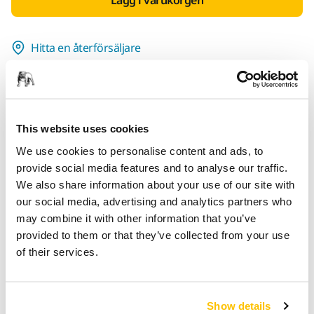
Hitta en återförsäljare
TILLHANDAHÅLLS FÖR DIG
Leverans inom Finland (exklusive Åland)
Snabb leverans
This website uses cookies
Fri frakt över 49.90€ inkl.moms
We use cookies to personalise content and ads, to
provide social media features and to analyse our traffic.
Säker kortbetalning
We also share information about your use of our site with
Uppföljning av försändelse
our social media, advertising and analytics partners who
Gör en retur enkelt på www.mirka.com/sv-
may combine it with other information that you’ve
fi/support/returnera-en-vara/
provided to them or that they’ve collected from your use
of their services.
Produktinformation
Show details