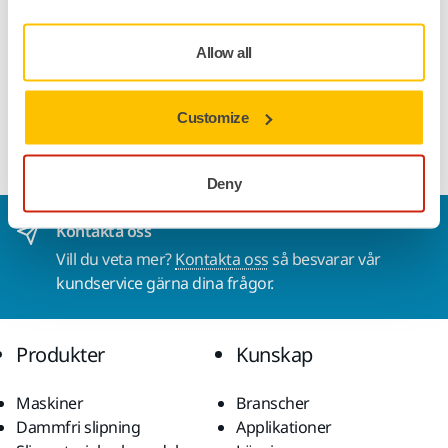
Nedladdningar
Allow all
Luddfri 32x40cm rengöringsduk. Speciellt avsedd för
fettborttagning. I en bekväm doseringslåda. Beständig mot
Customize
lösningsmedel. 200 ark i en förpackning.
Deny
Kontakta oss
Vill du veta mer?
Kontakta oss
så besvarar vår
kundservice gärna dina frågor.
Produkter
Kunskap
Maskiner
Branscher
Dammfri slipning
Applikationer