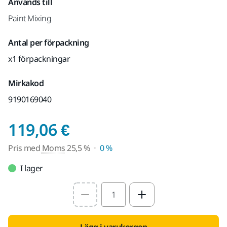
Används till
Paint Mixing
Antal per förpackning
x1 förpackningar
Mirkakod
9190169040
Pris med Moms 25,5
119,06 €
Pris med
Moms
25,5 %
0 %
I lager
Select quantity value
Lägg i varukorgen