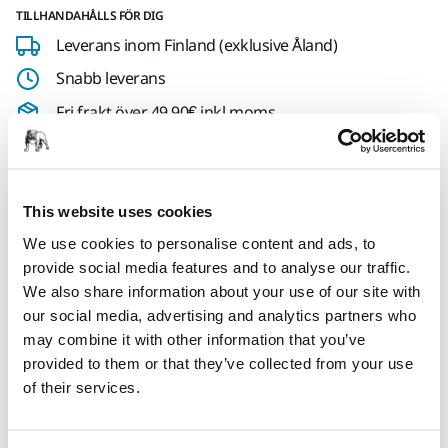
TILLHANDAHÅLLS FÖR DIG
Leverans inom Finland (exklusive Åland)
Snabb leverans
Fri frakt över 49.90€ inkl.moms
Säker kortbetalning
Uppföljning av försändelse
Gör en retur enkelt på www.mirka.com/sv-
This website uses cookies
fi/support/returnera-en-vara/
We use cookies to personalise content and ads, to
provide social media features and to analyse our traffic.
We also share information about your use of our site with
our social media, advertising and analytics partners who
Produktinformation
may combine it with other information that you’ve
provided to them or that they’ve collected from your use
of their services.
Dispenser till 5L Polarshine.