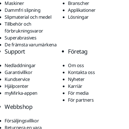
Maskiner
Branscher
Dammfri slipning
Applikationer
Slipmaterial och medel
Lösningar
Tillbehör och
förbrukningsvaror
Superabrasives
De främsta varumärkena
Support
Företag
Nedladdningar
Om oss
Garantivillkor
Kontakta oss
Kundservice
Nyheter
Hjälpcenter
Karriär
myMirka-appen
För media
För partners
Webbshop
Försäljingsvillkor
Returnera en vara