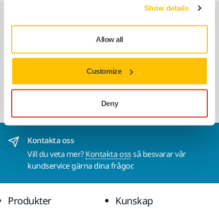
Show details
Relaterade produkter
Allow all
ANVÄND TILLSAMMANS
Hållare till Polarshine 5L
Customize
Lämplig stativ för montering av Mirka 5-
litersdunkar på väggen.
Deny
Kontakta oss
Vill du veta mer?
Kontakta oss
så besvarar vår
kundservice gärna dina frågor.
Produkter
Kunskap