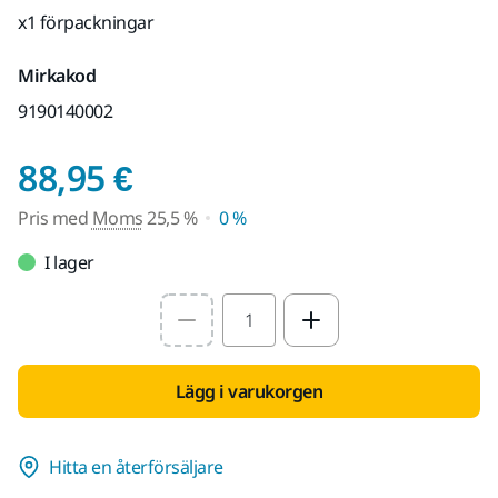
x1 förpackningar
Mirkakod
9190140002
Pris med Moms 25,5 
88,95 €
Pris med
Moms
25,5 %
0 %
I lager
Select quantity value
Lägg i varukorgen
Hitta en återförsäljare