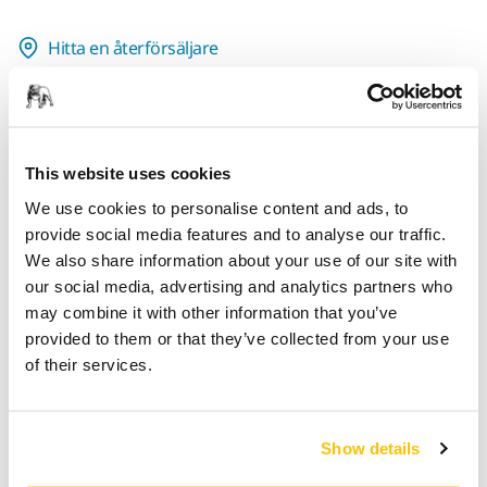
Hitta en återförsäljare
TILLHANDAHÅLLS FÖR DIG
Leverans inom Finland (exklusive Åland)
Snabb leverans
This website uses cookies
Fri frakt över 49.90€ inkl.moms
We use cookies to personalise content and ads, to
provide social media features and to analyse our traffic.
Säker kortbetalning
We also share information about your use of our site with
Uppföljning av försändelse
our social media, advertising and analytics partners who
Gör en retur enkelt på www.mirka.com/sv-
may combine it with other information that you’ve
fi/support/returnera-en-vara/
provided to them or that they’ve collected from your use
of their services.
Produktinformation
Show details