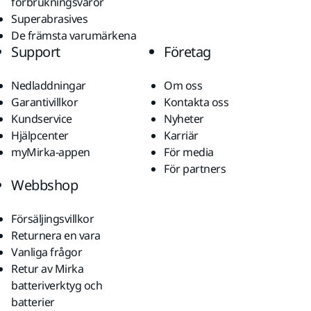
förbrukningsvaror
Superabrasives
De främsta varumärkena
Support
Företag
Nedladdningar
Om oss
Garantivillkor
Kontakta oss
Kundservice
Nyheter
Hjälpcenter
Karriär
myMirka-appen
För media
För partners
Webbshop
Försäljingsvillkor
Returnera en vara
Vanliga frågor
Retur av Mirka
batteriverktyg och
batterier