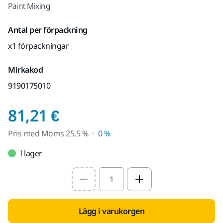
Paint Mixing
Antal per förpackning
x1 förpackningar
Mirkakod
9190175010
Pris med Moms 25,5 
81,21 €
Pris med
Moms
25,5 %
0 %
I lager
Select quantity value
Lägg i varukorgen