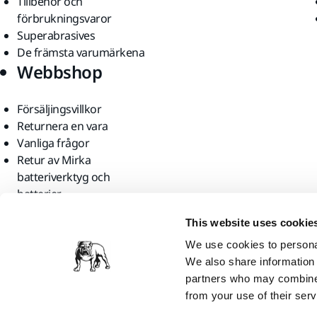
Tillbehör och
förbrukningsvaror
Superabrasives
De främsta varumärkena
Webbshop
Försäljingsvillkor
Returnera en vara
Vanliga frågor
Retur av Mirka
batteriverktyg och
batterier
Hitta oss
This website uses cookie
We use cookies to personal
We also share information 
partners who may combine i
from your use of their serv
Mirka Ltd, 2026