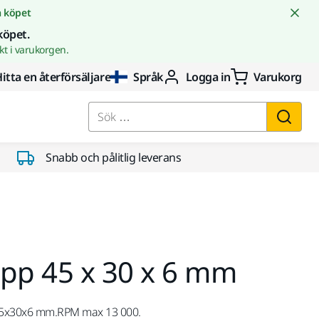
å köpet
köpet.
t i varukorgen.
itta en återförsäljare
Språk
Logga in
Varukorg
Sök …
Snabb och pålitlig leverans
p 45 x 30 x 6 mm
5x30x6 mm.RPM max 13 000.