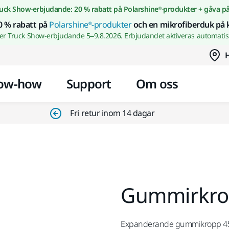
Gå till innehållet
uck Show-erbjudande: 20 % rabatt på Polarshine®-produkter + gåva p
0 % rabatt på
Polarshine®-produkter
och en mikrofiberduk på 
wer Truck Show-erbjudande 5–9.8.2026. Erbjudandet aktiveras automatisk
H
ow-how
Support
Om oss
Fri retur inom 14 dagar
Gummirkrop
Expanderande gummikropp 4