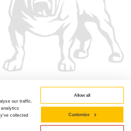
Vi accepterar
Allow all
yse our traffic.
 analytics
Customize
y’ve collected
Sekretesspolicy
Användningsvillkor
Cookie preferenser