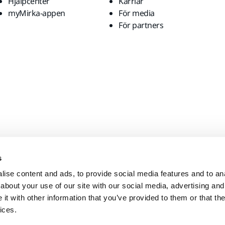
Hjälpcenter
Karriär
myMirka-appen
För media
För partners
s
ise content and ads, to provide social media features and to anal
about your use of our site with our social media, advertising and
t with other information that you’ve provided to them or that the
ices.