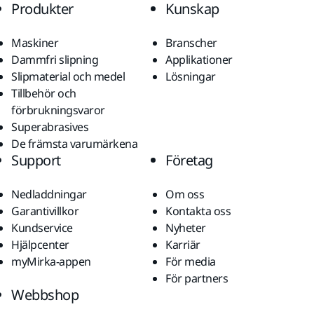
Produkter
Kunskap
Maskiner
Branscher
Dammfri slipning
Applikationer
Slipmaterial och medel
Lösningar
Tillbehör och
förbrukningsvaror
Superabrasives
De främsta varumärkena
Support
Företag
Nedladdningar
Om oss
Garantivillkor
Kontakta oss
Kundservice
Nyheter
Hjälpcenter
Karriär
myMirka-appen
För media
För partners
Webbshop