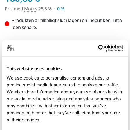
Pris med
Moms
25,5 %
0 %
Produkten är tillfälligt slut i lager i onlinebutiken. Titta
igen senare.
Hitta en återförsäljare
TILLHANDAHÅLLS FÖR DIG
Leverans inom Finland (exklusive Åland)
This website uses cookies
Snabb leverans
We use cookies to personalise content and ads, to
Fri frakt över 49.90€ inkl.moms
provide social media features and to analyse our traffic.
We also share information about your use of our site with
Säker kortbetalning
our social media, advertising and analytics partners who
Uppföljning av försändelse
may combine it with other information that you’ve
provided to them or that they’ve collected from your use
Gör en retur enkelt på www.mirka.com/sv-
of their services.
fi/support/returnera-en-vara/