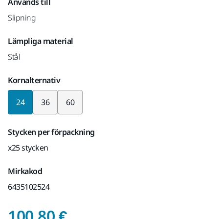
Används till
Slipning
Lämpliga material
Stål
Kornalternativ
24
36
60
Stycken per förpackning
x25 stycken
Mirkakod
6435102524
Pris med Moms 25,5
100,80 €