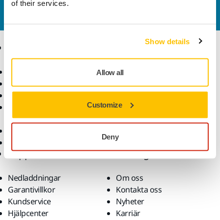
Vill du veta mer?
Kontakta oss
så besvarar vår
of their services.
kundservice gärna dina frågor.
Show details
Produkter
Kunskap
Maskiner
Branscher
Allow all
Dammfri slipning
Applikationer
Slipmaterial och medel
Lösningar
Customize
Tillbehör och
förbrukningsvaror
Superabrasives
Deny
De främsta varumärkena
Support
Företag
Nedladdningar
Om oss
Garantivillkor
Kontakta oss
Kundservice
Nyheter
Hjälpcenter
Karriär