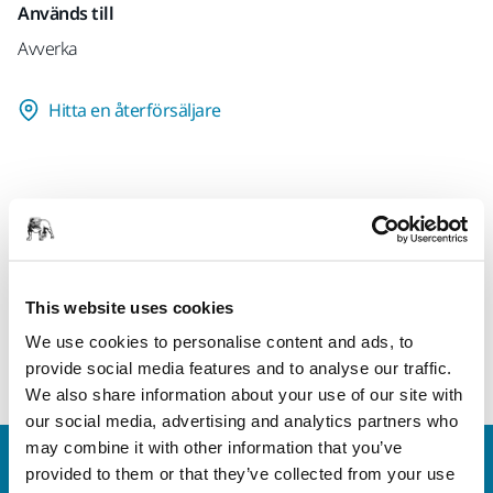
Används till
Avverka
Hitta en återförsäljare
Produktinformation
Teknisk specifikation
This website uses cookies
Grov lamellskiva för slipning av metall, trä, lack, plast och
We use cookies to personalise content and ads, to
färg.
provide social media features and to analyse our traffic.
We also share information about your use of our site with
our social media, advertising and analytics partners who
may combine it with other information that you’ve
Kontakta oss
provided to them or that they’ve collected from your use