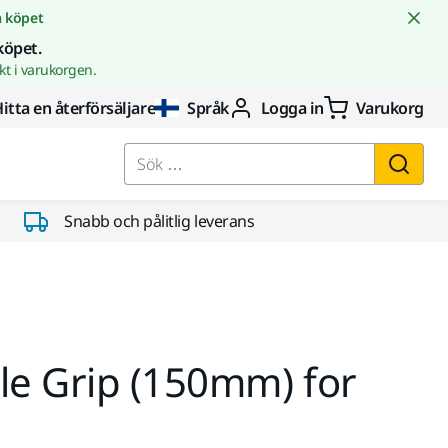
å köpet
köpet.
t i varukorgen.
itta en återförsäljare
Språk
Logga in
Varukorg
Sök …
Snabb och pålitlig leverans
e Grip (150mm) for