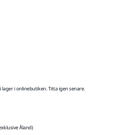
ed Moms 25,5 %
 i lager i onlinebutiken. Titta igen senare.
exklusive Åland)