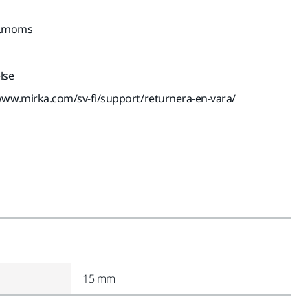
kl.moms
lse
www.mirka.com/sv-fi/support/returnera-en-vara/
15 mm