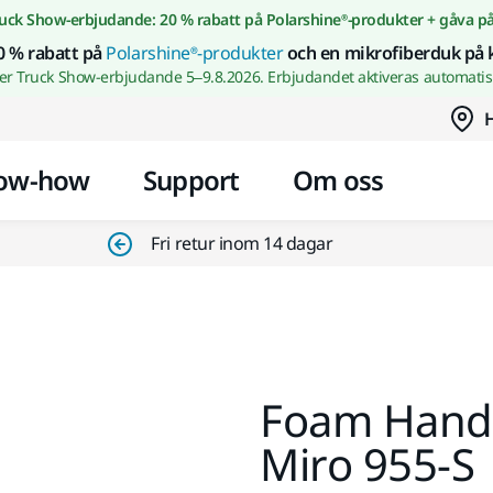
Gå till innehållet
uck Show-erbjudande: 20 % rabatt på Polarshine®-produkter + gåva p
0 % rabatt på
Polarshine®-produkter
och en mikrofiberduk på 
wer Truck Show-erbjudande 5–9.8.2026. Erbjudandet aktiveras automatisk
H
ow-how
Support
Om oss
Fri retur inom 14 dagar
Foam Handl
Miro 955-S