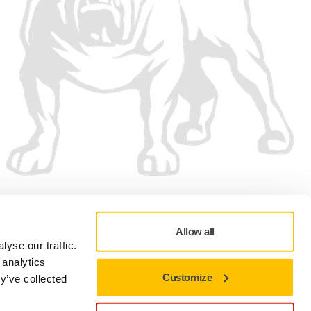
Vi accepterar
Allow all
yse our traffic.
 analytics
Customize
y’ve collected
Sekretesspolicy
Användningsvillkor
Cookie preferenser