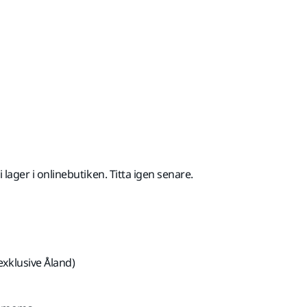
ed Moms 25,5 %
 i lager i onlinebutiken. Titta igen senare.
exklusive Åland)