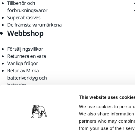
Tillbehör och
förbrukningsvaror
Superabrasives
De främsta varumärkena
Webbshop
Försäljingsvillkor
Returnera en vara
Vanliga frågor
Retur av Mirka
batteriverktyg och
batterier
Hitta oss
This website uses cookie
We use cookies to personal
We also share information 
partners who may combine i
from your use of their serv
Mirka Ltd, 2026