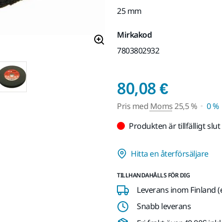
25 mm
Mirkakod
7803802932
Pris m
80,08 €
Pris med
Moms
25,5 %
0 %
Produkten är tillfälligt slut
Hitta en återförsäljare
TILLHANDAHÅLLS FÖR DIG
Leverans inom Finland (
Snabb leverans