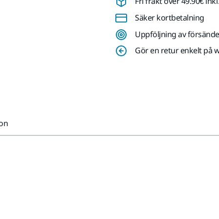
Fri frakt över 49.90€ in
Säker kortbetalning
Uppföljning av försände
Gör en retur enkelt på 
ion