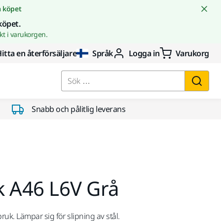
å köpet
köpet.
t i varukorgen.
itta en återförsäljare
Språk
Logga in
Varukorg
Sök …
Snabb och pålitlig leverans
ak A46 L6V Grå
ruk. Lämpar sig för slipning av stål.