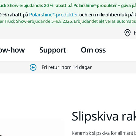
Gå till innehållet
uck Show-erbjudande: 20 % rabatt på Polarshine®-produkter + gåva p
0 % rabatt på
Polarshine®-produkter
och en mikrofiberduk på 
wer Truck Show-erbjudande 5–9.8.2026. Erbjudandet aktiveras automatisk
H
ow-how
Support
Om oss
Fri retur inom 14 dagar
Slipskiva r
Keramisk slipskiva för allmänt b