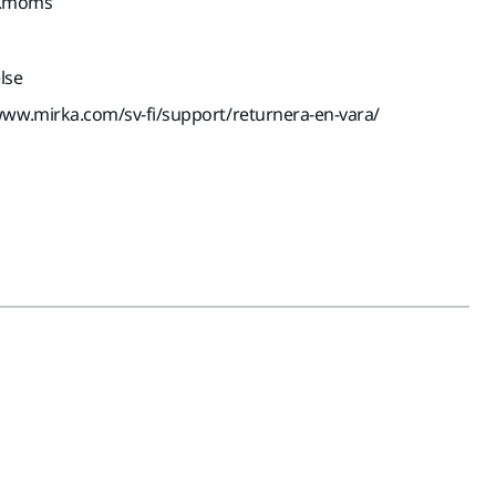
kl.moms
lse
www.mirka.com/sv-fi/support/returnera-en-vara/