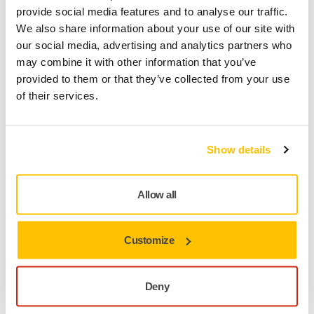
provide social media features and to analyse our traffic.
Leverans inom Finland (exklusive Åland)
We also share information about your use of our site with
Snabb leverans
our social media, advertising and analytics partners who
may combine it with other information that you’ve
Fri frakt över 49.90€ inkl.moms
provided to them or that they’ve collected from your use
Säker kortbetalning
of their services.
Uppföljning av försändelse
Gör en retur enkelt på www.mirka.com/sv-
fi/support/returnera-en-vara/
Show details
Allow all
Produktinformation
Customize
Teknisk specifikation
Nedladdningar
Deny