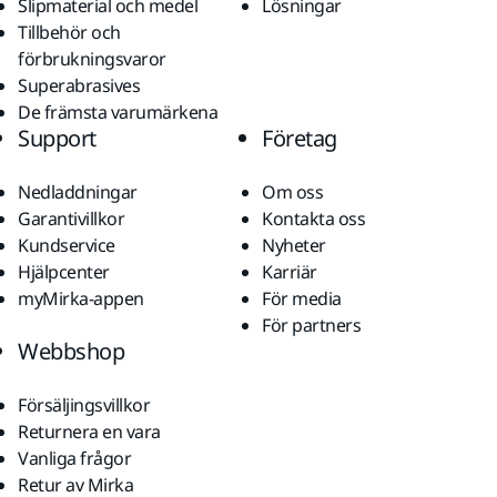
Slipmaterial och medel
Lösningar
Tillbehör och
förbrukningsvaror
Superabrasives
De främsta varumärkena
Support
Företag
Nedladdningar
Om oss
Garantivillkor
Kontakta oss
Kundservice
Nyheter
Hjälpcenter
Karriär
myMirka-appen
För media
För partners
Webbshop
Försäljingsvillkor
Returnera en vara
Vanliga frågor
Retur av Mirka