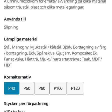
Aluminiumoxidkorn för effektiv avverkning på olika material
såsom trä, stål, plast och olika metallegeringar.
Används till
Slipning
Lämpliga material
Stål, Mahogny, Mjukt stål / kålstål, Björk, Borttagning av färg
/ borttagning, Bok, Spånskiva, Gjutjärn, Kompositer, Ek,
Faner, Aska, Hårt trä, Mjukt / hartsartat trärter, Teak, MDF /
HDF
Kornalternativ
P40
P60
P80
P100
P120
Stycken per förpackning
x10 stycken