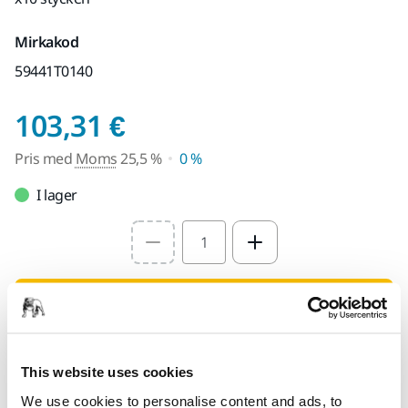
Mirkakod
59441T0140
Pris med Moms 25,5
103,31 €
Pris med
Moms
25,5 %
0 %
I lager
Select quantity value
Lägg i varukorgen
Hitta en återförsäljare
This website uses cookies
We use cookies to personalise content and ads, to
TILLHANDAHÅLLS FÖR DIG