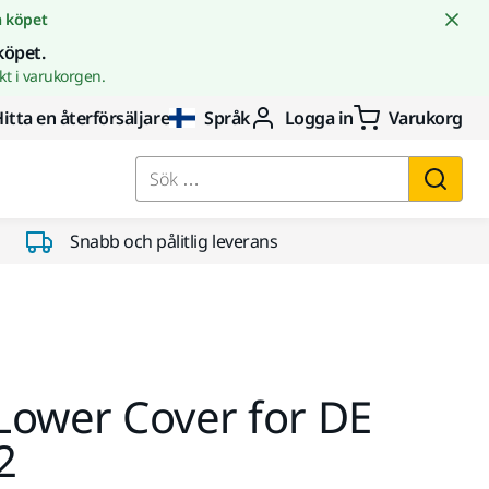
å köpet
köpet.
t i varukorgen.
itta en återförsäljare
Språk
Logga in
Varukorg
Sök …
Snabb och pålitlig leverans
Lower Cover for DE
2