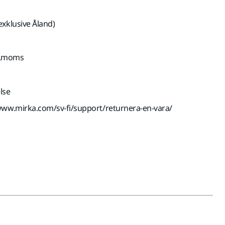
exklusive Åland)
kl.moms
lse
www.mirka.com/sv-fi/support/returnera-en-vara/