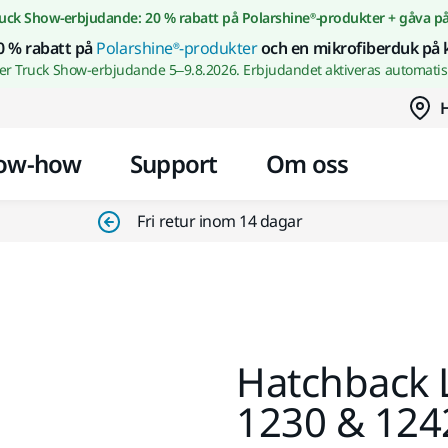
Gå till innehållet
uck Show-erbjudande: 20 % rabatt på Polarshine®-produkter + gåva p
0 % rabatt på
Polarshine®-produkter
och en mikrofiberduk på 
wer Truck Show-erbjudande 5–9.8.2026. Erbjudandet aktiveras automatisk
H
ow-how
Support
Om oss
Fri retur inom 14 dagar
Hatchback 
1230 & 124