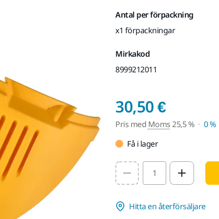
Antal per förpackning
x1 förpackningar
Mirkakod
8999212011
Pris m
30,50 €
Pris med
Moms
25,5 %
0 %
Få i lager
Select quantity value
Hitta en återförsäljare