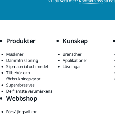
Vill du veta mer?
Kontakta oss
så bes
Produkter
Kunskap
Maskiner
Branscher
Dammfri slipning
Applikationer
Slipmaterial och medel
Lösningar
Tillbehör och
förbrukningsvaror
Superabrasives
De främsta varumärkena
Webbshop
Försäljingsvillkor