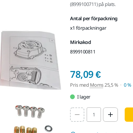
(8999100711) på plats.
Antal per förpackning
x1 förpackningar
Mirkakod
8999100811
Pris m
78,09 €
Pris med
Moms
25,5 %
0 %
I lager
Select quantity value