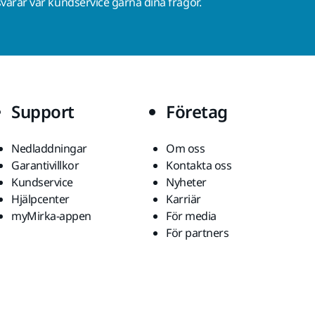
varar vår kundservice gärna dina frågor.
Support
Företag
Nedladdningar
Om oss
Garantivillkor
Kontakta oss
Kundservice
Nyheter
Hjälpcenter
Karriär
myMirka-appen
För media
För partners