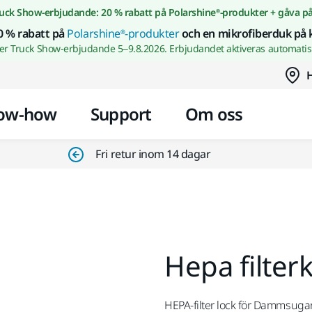
Gå till innehållet
uck Show-erbjudande: 20 % rabatt på Polarshine®-produkter + gåva p
0 % rabatt på
Polarshine®-produkter
och en mikrofiberduk på 
wer Truck Show-erbjudande 5–9.8.2026. Erbjudandet aktiveras automatisk
H
ow-how
Support
Om oss
Fri retur inom 14 dagar
Hepa filter
HEPA-filter lock för Dammsugar