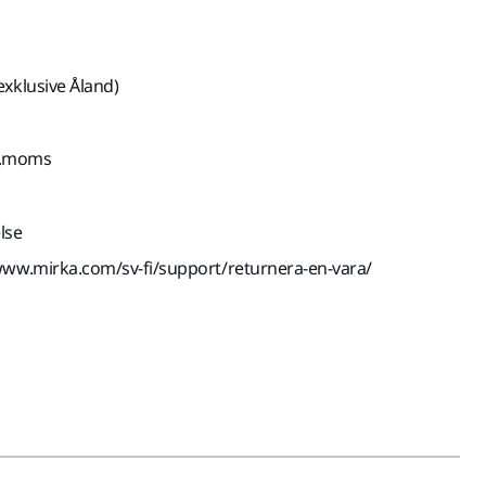
exklusive Åland)
kl.moms
lse
www.mirka.com/sv-fi/support/returnera-en-vara/