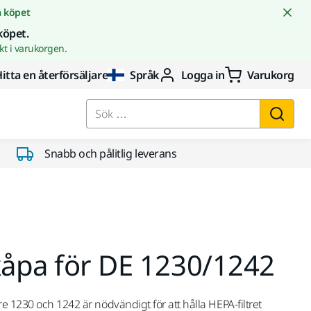
å köpet
köpet.
t i varukorgen.
itta en återförsäljare
Språk
Logga in
Varukorg
Sök …
Snabb och pålitlig leverans
kåpa för DE 1230/1242
e 1230 och 1242 är nödvändigt för att hålla HEPA-filtret