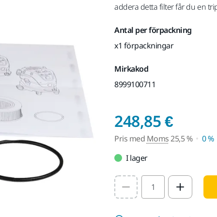
addera detta filter får du en trip
Antal per förpackning
x1 förpackningar
Mirkakod
8999100711
Pris 
248,85 €
Pris med
Moms
25,5 %
0 %
I lager
Select quantity value