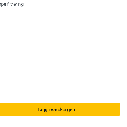
pelfiltrering.
med Moms 25,5 %
Lägg i varukorgen