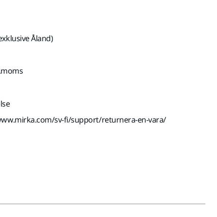
exklusive Åland)
kl.moms
lse
www.mirka.com/sv-fi/support/returnera-en-vara/