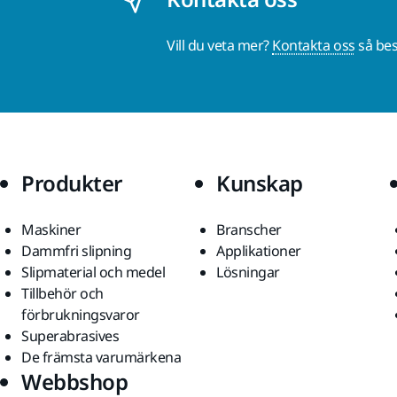
Vill du veta mer?
Kontakta oss
så bes
Produkter
Kunskap
Maskiner
Branscher
Dammfri slipning
Applikationer
Slipmaterial och medel
Lösningar
Tillbehör och
förbrukningsvaror
Superabrasives
De främsta varumärkena
Webbshop