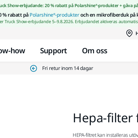
Gå till innehållet
uck Show-erbjudande: 20 % rabatt på Polarshine®-produkter + gåva p
0 % rabatt på
Polarshine®-produkter
och en mikrofiberduk på 
wer Truck Show-erbjudande 5–9.8.2026. Erbjudandet aktiveras automatisk
H
ow-how
Support
Om oss
Fri retur inom 14 dagar
Hepa-filter
HEPA-filtret kan installeras utöv