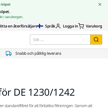
å köpet
köpet.
t i varukorgen.
itta en återförsäljare
Språk
Logga in
Varukorg
Sök …
Snabb och pålitlig leverans
 för DE 1230/1242
er standardfiltret för att förbättra filtreringen. Genom att