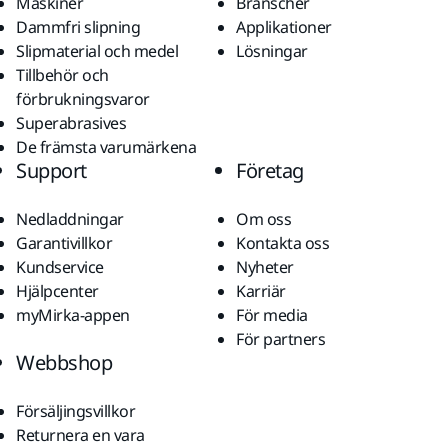
Maskiner
Branscher
Dammfri slipning
Applikationer
Slipmaterial och medel
Lösningar
Tillbehör och
förbrukningsvaror
Superabrasives
De främsta varumärkena
Support
Företag
Nedladdningar
Om oss
Garantivillkor
Kontakta oss
Kundservice
Nyheter
Hjälpcenter
Karriär
myMirka-appen
För media
För partners
Webbshop
Försäljingsvillkor
Returnera en vara