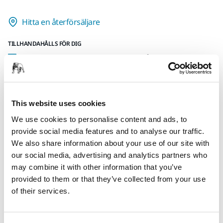
Hitta en återförsäljare
TILLHANDAHÅLLS FÖR DIG
Leverans inom Finland (exklusive Åland)
Snabb leverans
Fri frakt över 49.90€ inkl.moms
This website uses cookies
Säker kortbetalning
We use cookies to personalise content and ads, to
Uppföljning av försändelse
provide social media features and to analyse our traffic.
Gör en retur enkelt på www.mirka.com/sv-
We also share information about your use of our site with
fi/support/returnera-en-vara/
our social media, advertising and analytics partners who
may combine it with other information that you’ve
provided to them or that they’ve collected from your use
of their services.
Produktinformation