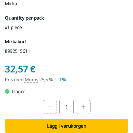
Mirka
Quantity per pack
x1 piece
Mirkakod
8992515611
Pris med Moms 25,5 
32,57 €
Pris med
Moms
25,5 %
0 %
I lager
Select quantity value
Lägg i varukorgen