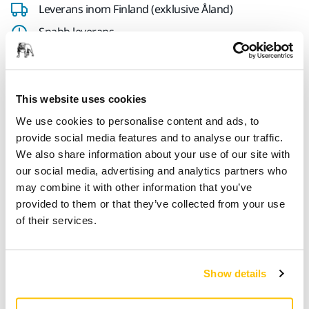
Leverans inom Finland (exklusive Åland)
Snabb leverans
Fri frakt över 49.90€ inkl.moms
Säker kortbetalning
This website uses cookies
Uppföljning av försändelse
We use cookies to personalise content and ads, to
Gör en retur enkelt på www.mirka.com/sv-
provide social media features and to analyse our traffic.
fi/support/returnera-en-vara/
We also share information about your use of our site with
our social media, advertising and analytics partners who
may combine it with other information that you’ve
Produktinformation
provided to them or that they’ve collected from your use
of their services.
Teknisk specifikation
Show details
Den här produkten kan monteras på Mirkas ART-vagn och
möjliggör ett bekvämare arbete. Genom att använda den