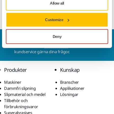
påmonterade armen säkerställer man att slangen kommer
Allow all
ovanifrån, vilket minimerar risken för att slangen skadar
pågående arbete.
Customize
Deny
Kontakta oss
Vill du veta mer?
Kontakta oss
så besvarar vår
kundservice gärna dina frågor.
Produkter
Kunskap
Maskiner
Branscher
Dammfri slipning
Applikationer
Slipmaterial och medel
Lösningar
Tillbehör och
förbrukningsvaror
Superabrasives