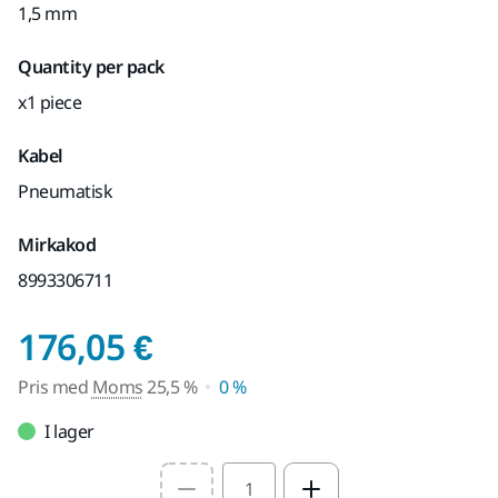
1,5 mm
Quantity per pack
x1 piece
Kabel
Pneumatisk
Mirkakod
8993306711
Pris med Moms 25,5
176,05 €
Pris med
Moms
25,5 %
0 %
I lager