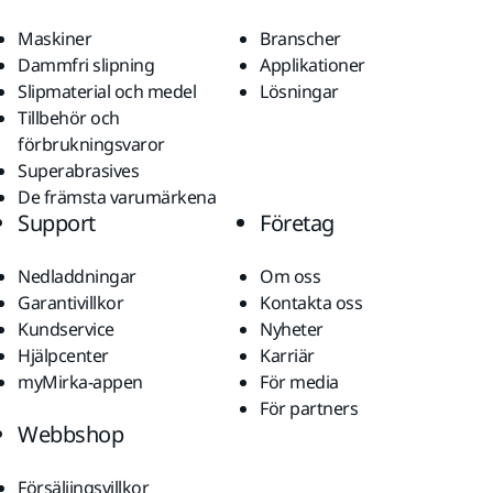
Maskiner
Branscher
Dammfri slipning
Applikationer
Slipmaterial och medel
Lösningar
Tillbehör och
förbrukningsvaror
Superabrasives
De främsta varumärkena
Support
Företag
Nedladdningar
Om oss
Garantivillkor
Kontakta oss
Kundservice
Nyheter
Hjälpcenter
Karriär
myMirka-appen
För media
För partners
Webbshop
Försäljingsvillkor