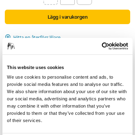
Select quantity value
Lägg i varukorgen
Hitta en återförsäljare
TILLHANDAHÅLLS FÖR DIG
Leverans inom Finland (exklusive Åland)
This website uses cookies
Snabb leverans
We use cookies to personalise content and ads, to
Fri frakt över 49.90€ inkl.moms
provide social media features and to analyse our traffic.
Säker kortbetalning
We also share information about your use of our site with
our social media, advertising and analytics partners who
Uppföljning av försändelse
may combine it with other information that you’ve
Gör en retur enkelt på www.mirka.com/sv-
provided to them or that they’ve collected from your use
fi/support/returnera-en-vara/
of their services.