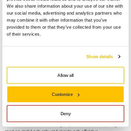
Snabb leverans
We also share information about your use of our site with
our social media, advertising and analytics partners who
Fri frakt över 49.90€ inkl.moms
may combine it with other information that you’ve
Säker kortbetalning
provided to them or that they’ve collected from your use
Uppföljning av försändelse
of their services.
Gör en retur enkelt på www.mirka.com/sv-
fi/support/returnera-en-vara/
Show details
Allow all
Produktinformation
Teknisk specifikation
Customize
Nedladdningar
Deny
Iridium® SR är ett förstklassigt slipmaterial för finslipning