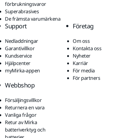
förbrukningsvaror
Superabrasives
De främsta varumärkena
Support
Företag
Nedladdningar
Om oss
Garantivillkor
Kontakta oss
Kundservice
Nyheter
Hjälpcenter
Karriär
myMirka-appen
För media
För partners
Webbshop
Försäljingsvillkor
Returnera en vara
Vanliga frågor
Retur av Mirka
batteriverktyg och
batterier