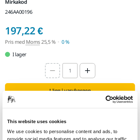
Mirkakod
246AA00196
Pris med Moms 25,5
197,22 €
Pris med
Moms
25,5 %
0 %
I lager
Select quantity value
Lägg i varukorgen
Hitta en återförsäljare
This website uses cookies
TILLHANDAHÅLLS FÖR DIG
We use cookies to personalise content and ads, to
Leverans inom Finland (exklusive Åland)
provide social media features and to analyse our traffic.