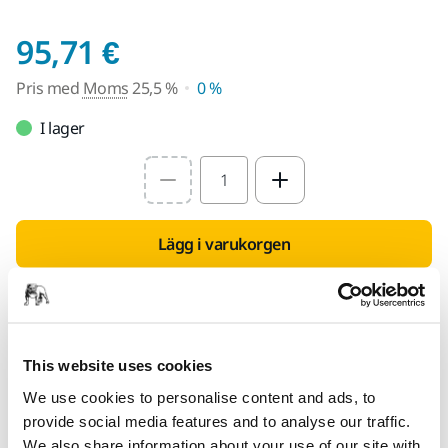
Pris med Moms 25,5 
95,71 €
Pris med
Moms
25,5 %
0 %
I lager
Select quantity value
Lägg i varukorgen
Hitta en återförsäljare
TILLHANDAHÅLLS FÖR DIG
This website uses cookies
Leverans inom Finland (exklusive Åland)
We use cookies to personalise content and ads, to
Snabb leverans
provide social media features and to analyse our traffic.
We also share information about your use of our site with