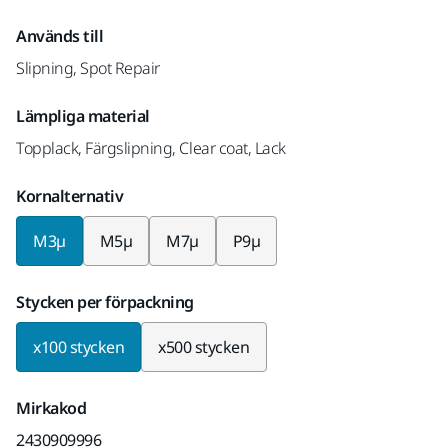
Används till
Slipning, Spot Repair
Lämpliga material
Topplack, Färgslipning, Clear coat, Lack
Kornalternativ
M3µ
M5µ
M7µ
P9µ
Stycken per förpackning
x100 stycken
x500 stycken
Mirkakod
2430909996