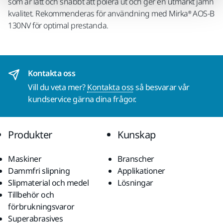
som är lätt och snabbt att polera ut och ger en utmärkt jämn
kvalitet. Rekommenderas för användning med Mirka® AOS-B
130NV för optimal prestanda.
Kontakta oss
Vill du veta mer?
Kontakta oss
så besvarar vår
kundservice gärna dina frågor.
Produkter
Kunskap
Maskiner
Branscher
Dammfri slipning
Applikationer
Slipmaterial och medel
Lösningar
Tillbehör och
förbrukningsvaror
Superabrasives