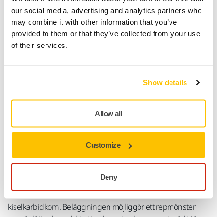
Fri frakt över 49.90€ inkl.moms
our social media, advertising and analytics partners who
Säker kortbetalning
may combine it with other information that you’ve
provided to them or that they’ve collected from your use
Uppföljning av försändelse
of their services.
Gör en retur enkelt på www.mirka.com/sv-
fi/support/returnera-en-vara/
Show details
Produktinformation
Allow all
Teknisk specifikation
Customize
Nedladdningar
Deny
Iridium® SR är ett förstklassigt slipmaterial för finslipning
med en stabil och robust baksida och effektiva
kiselkarbidkorn. Beläggningen möjliggör ett repmönster