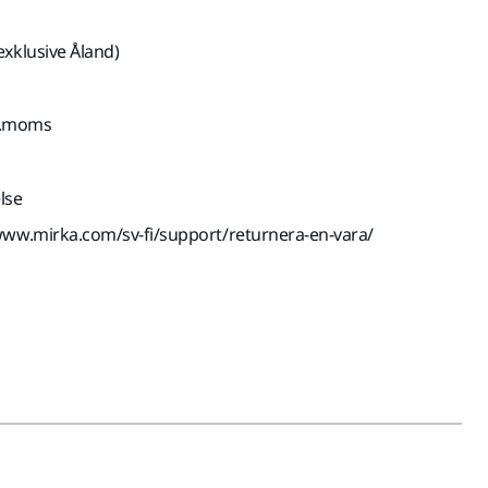
exklusive Åland)
kl.moms
lse
www.mirka.com/sv-fi/support/returnera-en-vara/