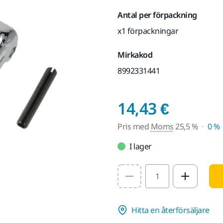
Antal per förpackning
x1 förpackningar
Mirkakod
8992331441
Pris m
14,43 €
Pris med
Moms
25,5 %
0 %
I lager
Select quantity value
Hitta en återförsäljare