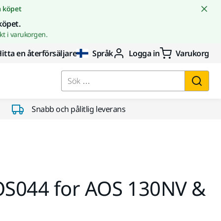
å köpet
köpet.
t i varukorgen.
itta en återförsäljare
Språk
Logga in
Varukorg
Sök …
Snabb och pålitlig leverans
AOS044 for AOS 130NV &