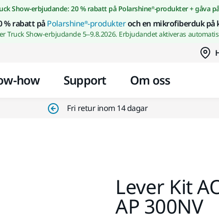
Gå till innehållet
uck Show-erbjudande: 20 % rabatt på Polarshine®-produkter + gåva p
0 % rabatt på
Polarshine®-produkter
och en mikrofiberduk på 
wer Truck Show-erbjudande 5–9.8.2026. Erbjudandet aktiveras automatisk
H
ow-how
Support
Om oss
Fri retur inom 14 dagar
Lever Kit 
AP 300NV