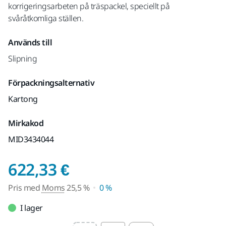
korrigeringsarbeten på träspackel, speciellt på
svåråtkomliga ställen.
Används till
Slipning
Förpackningsalternativ
Kartong
Mirkakod
MID3434044
Pris med Moms 25,5
622,33 €
Pris med
Moms
25,5 %
0 %
I lager