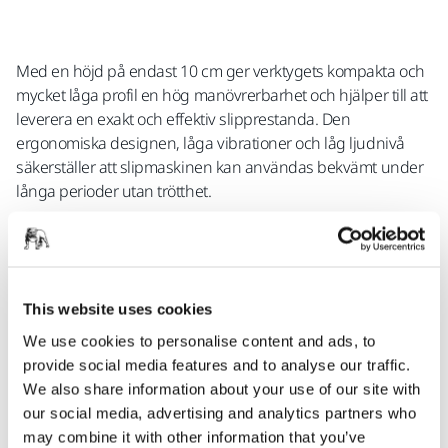
Med en höjd på endast 10 cm ger verktygets kompakta och
mycket låga profil en hög manövrerbarhet och hjälper till att
leverera en exakt och effektiv slipprestanda. Den
ergonomiska designen, låga vibrationer och låg ljudnivå
säkerställer att slipmaskinen kan användas bekvämt under
långa perioder utan trötthet.
Användaren kan enkelt justera sliphastigheten: förutom
den lättmanövrerade spaken har Mirka DEOS II även LED-
This website uses cookies
indikatorer på hastighetsreglaget samt en separat på/av-
knapp.
We use cookies to personalise content and ads, to
provide social media features and to analyse our traffic.
We also share information about your use of our site with
our social media, advertising and analytics partners who
Den långlivade och högeffektiva borstlösa motorn i Mirka
may combine it with other information that you’ve
DEOS II håller en jämn hastighet och klarar de mest