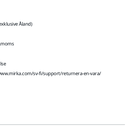
exklusive Åland)
kl.moms
lse
www.mirka.com/sv-fi/support/returnera-en-vara/