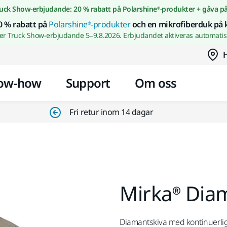
Gå till innehållet
uck Show-erbjudande: 20 % rabatt på Polarshine®-produkter + gåva p
0 % rabatt på
Polarshine®-produkter
och en mikrofiberduk på 
wer Truck Show-erbjudande 5–9.8.2026. Erbjudandet aktiveras automatisk
H
ow-how
Support
Om oss
Fri retur inom 14 dagar
Mirka® Dia
Diamantskiva med kontinuerlig