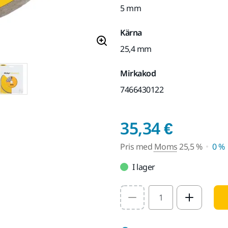
5 mm
Kärna
25,4 mm
Mirkakod
7466430122
Pris m
35,34 €
Pris med
Moms
25,5 %
0 %
I lager
Select quantity value