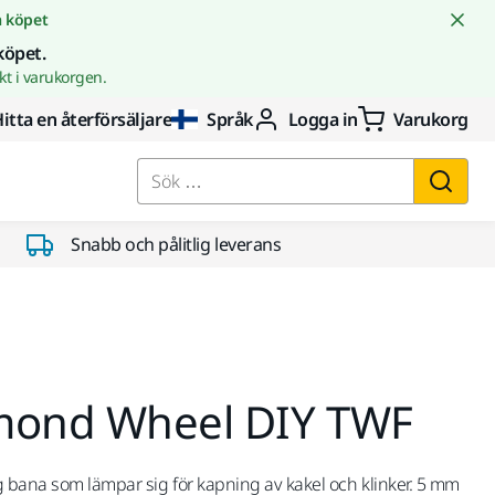
å köpet
köpet.
t i varukorgen.
itta en återförsäljare
Språk
Logga in
Varukorg
Sök …
Snabb och pålitlig leverans
mond Wheel DIY TWF
 bana som lämpar sig för kapning av kakel och klinker. 5 mm