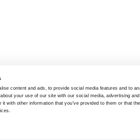
s
ise content and ads, to provide social media features and to anal
about your use of our site with our social media, advertising and
t with other information that you’ve provided to them or that the
ices.
n?
United States
English