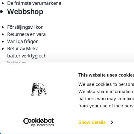
De främsta varumärkena
Webbshop
Försäljingsvillkor
Returnera en vara
Vanliga frågor
Retur av Mirka
batteriverktyg och
batterier
Hitta oss
This website uses cookie
We use cookies to personal
We also share information 
partners who may combine i
from your use of their serv
Mirka Ltd, 2026
Show details
Vi tror att du är i United States. Vill du gå till den lokala webbplatse