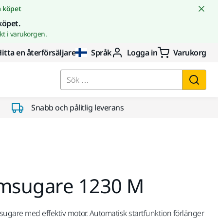
å köpet
köpet.
t i varukorgen.
itta en återförsäljare
Språk
Logga in
Varukorg
Sök …
Snabb och pålitlig leverans
msugare 1230 M
ugare med effektiv motor. Automatisk startfunktion förlänger