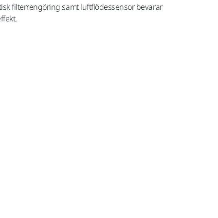
sk filterrengöring samt luftflödessensor bevarar
fekt.
med Moms 25,5 %