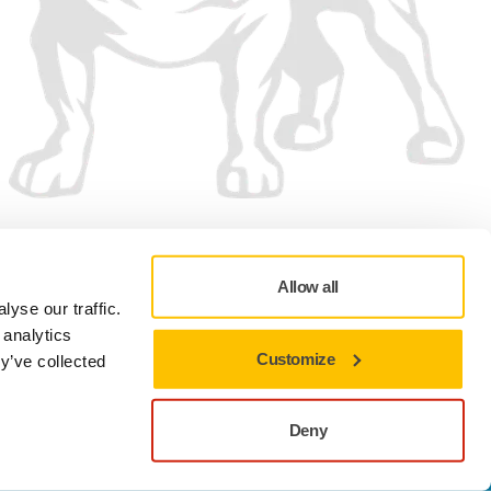
Vi accepterar
Allow all
yse our traffic.
 analytics
Customize
y’ve collected
Sekretesspolicy
Användningsvillkor
Cookie preferenser
Deny
Nära för att stanna kvar på den aktuella webbplatsen