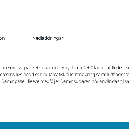
ion
Nedladdningar
rbin som skapar 250 mbar undertryck och 4500 l/min luftflöde. D
er motorns livslängd och automatisk filterrengöring samt luftflöd
lt). Dammpåse i fleece medföljer. Dammsugaren bör användas tills