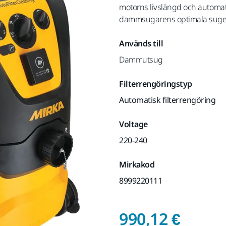
motorns livslängd och automati
dammsugarens optimala sugef
Används till
Dammutsug
Filterrengöringstyp
Automatisk filterrengöring
Voltage
220-240
Mirkakod
8999220111
Pris 
990,12 €