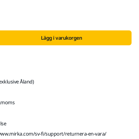
Lägg i varukorgen
exklusive Åland)
kl.moms
lse
www.mirka.com/sv-fi/support/returnera-en-vara/