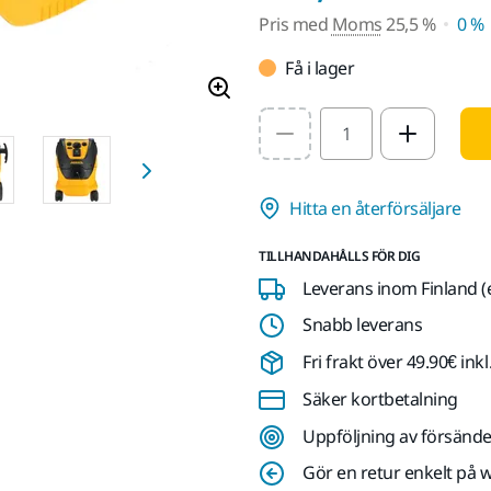
Pris med
Moms
25,5 %
0 %
Få i lager
Select quantity value
Hitta en återförsäljare
TILLHANDAHÅLLS FÖR DIG
Leverans inom Finland (
Snabb leverans
Fri frakt över 49.90€ in
Säker kortbetalning
Uppföljning av försände
Gör en retur enkelt på 