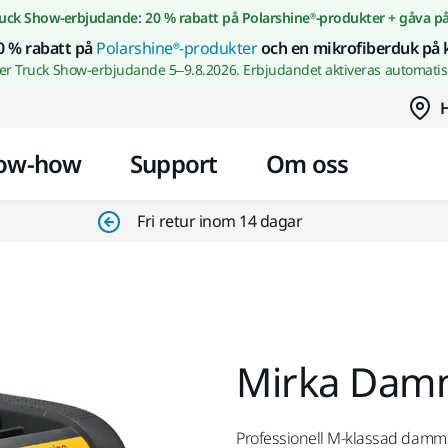
Gå till innehållet
uck Show-erbjudande: 20 % rabatt på Polarshine®-produkter + gåva p
0 % rabatt på
Polarshine®-produkter
och en mikrofiberduk på 
wer Truck Show-erbjudande 5–9.8.2026. Erbjudandet aktiveras automatisk
H
ow-how
Support
Om oss
Fri retur inom 14 dagar
Mirka Dam
Professionell M-klassad damms