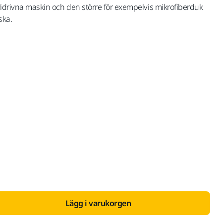
eridrivna maskin och den större för exempelvis mikrofiberduk
ska.
med Moms 25,5 %
Lägg i varukorgen