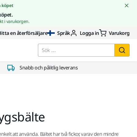
å köpet
köpet.
t i varukorgen.
itta en återförsäljare
Språk
Logga in
Varukorg
Sök …
Snabb och pålitlig leverans
ygsbälte
enkelt att använda. Bältet har två fickor, varav den mindre