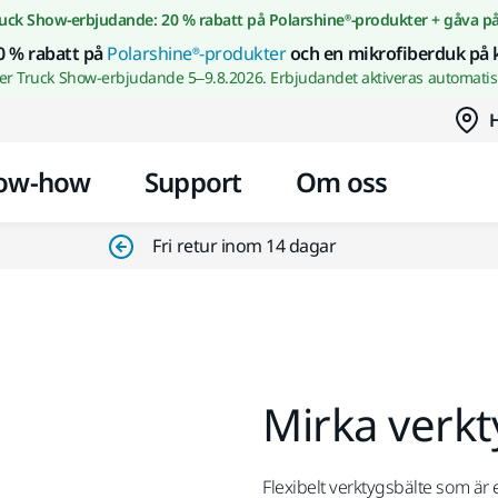
Gå till innehållet
uck Show-erbjudande: 20 % rabatt på Polarshine®-produkter + gåva p
0 % rabatt på
Polarshine®-produkter
och en mikrofiberduk på 
wer Truck Show-erbjudande 5–9.8.2026. Erbjudandet aktiveras automatisk
H
ow-how
Support
Om oss
Fri retur inom 14 dagar
Mirka verkt
Flexibelt verktygsbälte som är 