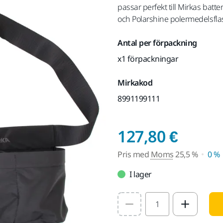
passar perfekt till Mirkas batt
och Polarshine polermedelsfla
Antal per förpackning
x1 förpackningar
Mirkakod
8991199111
Pris 
127,80 €
Pris med
Moms
25,5 %
0 %
I lager
Select quantity value