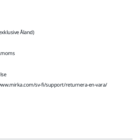
exklusive Åland)
kl.moms
lse
www.mirka.com/sv-fi/support/returnera-en-vara/