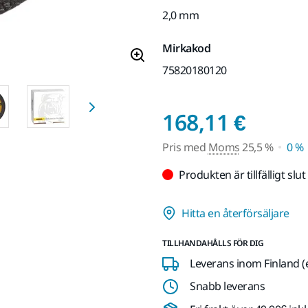
2,0 mm
Mirkakod
75820180120
Pris 
168,11 €
Pris med
Moms
25,5 %
0 %
Produkten är tillfälligt slut
Hitta en återförsäljare
TILLHANDAHÅLLS FÖR DIG
Leverans inom Finland (
Snabb leverans