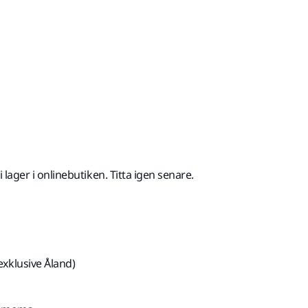
med Moms 25,5 %
 i lager i onlinebutiken. Titta igen senare.
exklusive Åland)