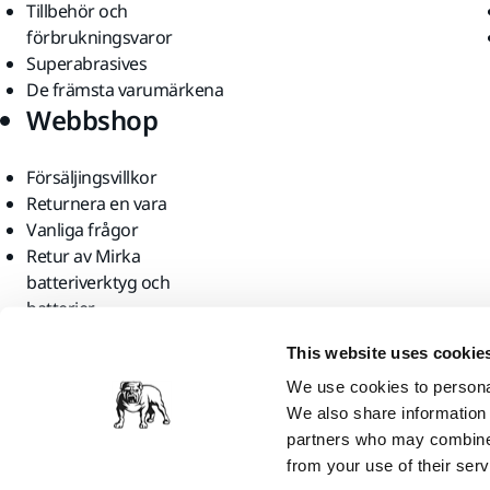
Tillbehör och
förbrukningsvaror
Superabrasives
De främsta varumärkena
Webbshop
Försäljingsvillkor
Returnera en vara
Vanliga frågor
Retur av Mirka
batteriverktyg och
batterier
Hitta oss
This website uses cookie
We use cookies to personal
We also share information 
partners who may combine i
from your use of their serv
Mirka Ltd, 2026