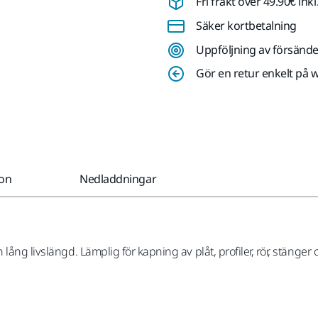
Fri frakt över 49.90€ in
Säker kortbetalning
Uppföljning av försände
Gör en retur enkelt på 
ion
Nedladdningar
ång livslängd. Lämplig för kapning av plåt, profiler, rör, stänger o