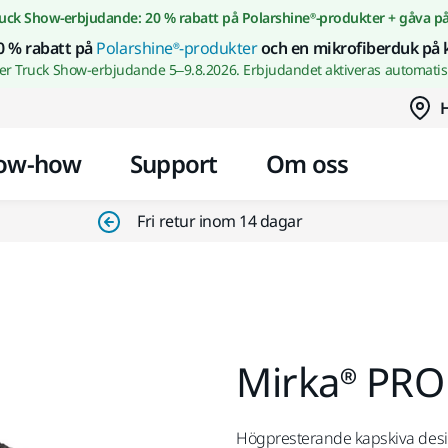
Gå till innehållet
uck Show-erbjudande: 20 % rabatt på Polarshine®-produkter + gåva p
0 % rabatt på
Polarshine®-produkter
och en mikrofiberduk på 
wer Truck Show-erbjudande 5–9.8.2026. Erbjudandet aktiveras automatisk
H
ow-how
Support
Om oss
Fri retur inom 14 dagar
Mirka® PRO 
Högpresterande kapskiva design