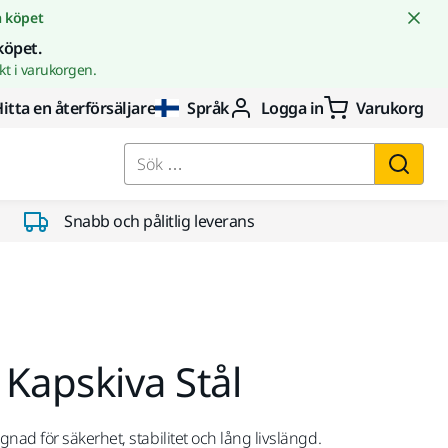
å köpet
köpet.
t i varukorgen.
itta en återförsäljare
Språk
Logga in
Varukorg
Sök …
Snabb och pålitlig leverans
Kapskiva Stål
ad för säkerhet, stabilitet och lång livslängd.