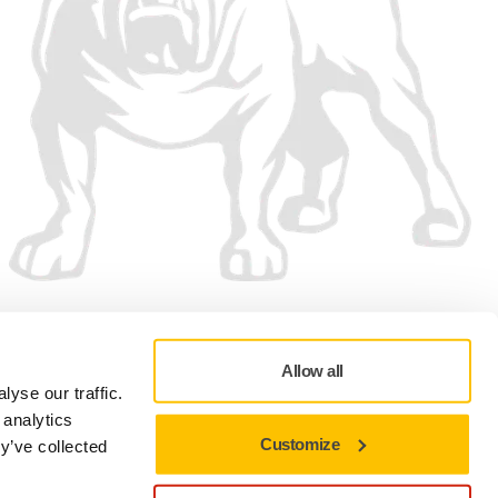
Vi accepterar
Allow all
yse our traffic.
 analytics
Customize
y’ve collected
Sekretesspolicy
Användningsvillkor
Cookie preferenser