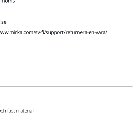
kl.moms
lse
www.mirka.com/sv-fi/support/returnera-en-vara/
ch fast material.