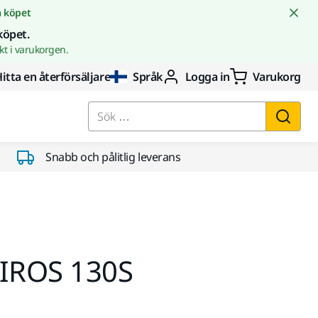
å köpet
köpet.
t i varukorgen.
itta en återförsäljare
Språk
Logga in
Varukorg
Sök …
Snabb och pålitlig leverans
AIROS 130S