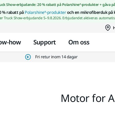
Gå till innehållet
uck Show-erbjudande: 20 % rabatt på Polarshine®-produkter + gåva p
0 % rabatt på
Polarshine®-produkter
och en mikrofiberduk på 
wer Truck Show-erbjudande 5–9.8.2026. Erbjudandet aktiveras automatisk
H
ow-how
Support
Om oss
Fri retur inom 14 dagar
Motor for 