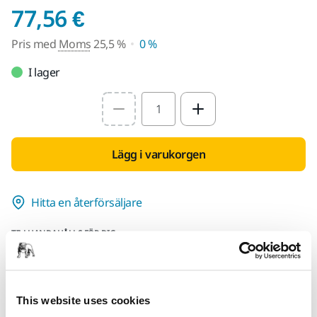
Pris med Moms 25,5 
77,56 €
Pris med
Moms
25,5 %
0 %
I lager
Select quantity value
Lägg i varukorgen
Hitta en återförsäljare
TILLHANDAHÅLLS FÖR DIG
Leverans inom Finland (exklusive Åland)
Snabb leverans
Fri frakt över 49.90€ inkl.moms
This website uses cookies