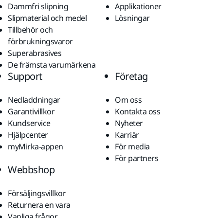
Dammfri slipning
Applikationer
Slipmaterial och medel
Lösningar
Tillbehör och
förbrukningsvaror
Superabrasives
De främsta varumärkena
Support
Företag
Nedladdningar
Om oss
Garantivillkor
Kontakta oss
Kundservice
Nyheter
Hjälpcenter
Karriär
myMirka-appen
För media
För partners
Webbshop
Försäljingsvillkor
Returnera en vara
Vanliga frågor