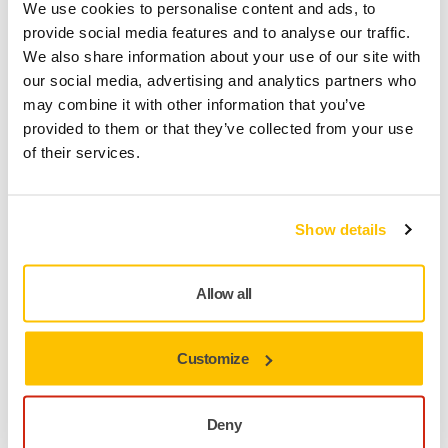
We use cookies to personalise content and ads, to
Säker kortbetalning
provide social media features and to analyse our traffic.
Uppföljning av försändelse
We also share information about your use of our site with
Gör en retur enkelt på www.mirka.com/sv-
our social media, advertising and analytics partners who
fi/support/returnera-en-vara/
may combine it with other information that you’ve
provided to them or that they’ve collected from your use
of their services.
Produktinformation
Show details
Teknisk specifikation
Nedladdningar
Allow all
Den optimerade slipprocessen är inriktad på hela
Customize
processen vilket är en avgörande faktor. Förutom att
maximera prestandan i varje enskild fas i processen har
varje steg också optimerats för att fungera perfekt med alla
Deny