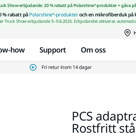
Gå till innehållet
uck Show-erbjudande: 20 % rabatt på Polarshine®-produkter + gåva p
0 % rabatt på
Polarshine®-produkter
och en mikrofiberduk på 
wer Truck Show-erbjudande 5–9.8.2026. Erbjudandet aktiveras automatisk
H
ow-how
Support
Om oss
Fri retur inom 14 dagar
PCS adaptra
Rostfritt stå