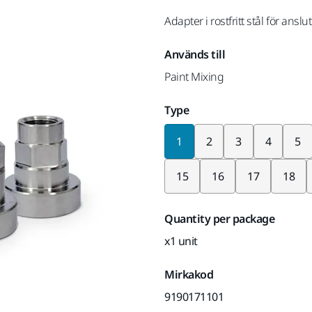
Adapter i rostfritt stål för ansl
Används till
Paint Mixing
Type
1
2
3
4
5
15
16
17
18
Quantity per package
x1 unit
Mirkakod
9190171101