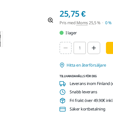
Pris m
25,75 €
Pris med
Moms
25,5 %
0 %
I lager
Select quantity value
Hitta en återförsäljare
TILLHANDAHÅLLS FÖR DIG
Leverans inom Finland (
Snabb leverans
Fri frakt över 49.90€ in
Säker kortbetalning