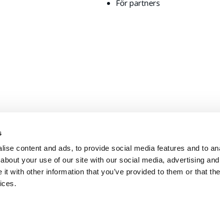
För partners
s
ise content and ads, to provide social media features and to anal
about your use of our site with our social media, advertising and
t with other information that you’ve provided to them or that the
ices.
n?
United States
English