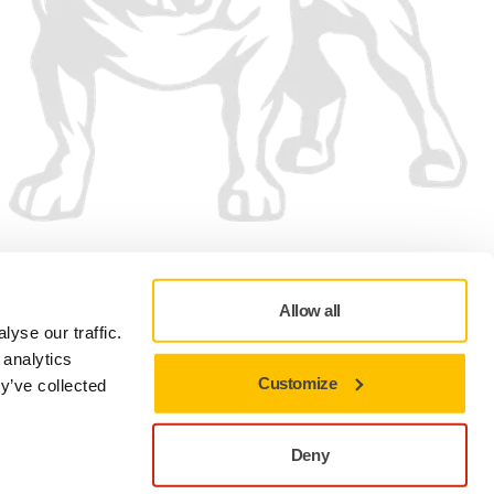
Vi accepterar
Allow all
yse our traffic.
 analytics
Customize
y’ve collected
Sekretesspolicy
Användningsvillkor
Cookie preferenser
Deny
Nära för att stanna kvar på den aktuella webbplatsen