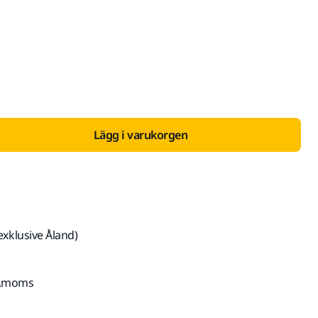
ed Moms 25,5 %
Lägg i varukorgen
exklusive Åland)
kl.moms