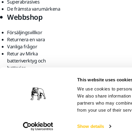
Superabrasives
De främsta varumärkena
Webbshop
Försäljingsvillkor
Returnera en vara
Vanliga frågor
Retur av Mirka
batteriverktyg och
batterier
Hitta oss
This website uses cookie
We use cookies to personal
We also share information 
partners who may combine i
from your use of their serv
Mirka Ltd, 2026
Show details
Vi tror att du är i United States. Vill du gå till den lokala webbplatse