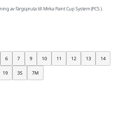
utning av färgspruta till Mirka Paint Cup System (PCS ).
6
7
9
10
11
12
13
14
19
3S
7M