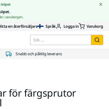
å köpet
köpet.
t i varukorgen.
itta en återförsäljare
Språk
Logga in
Varukorg
Sök …
Snabb och pålitlig leverans
r för färgsprutor
l