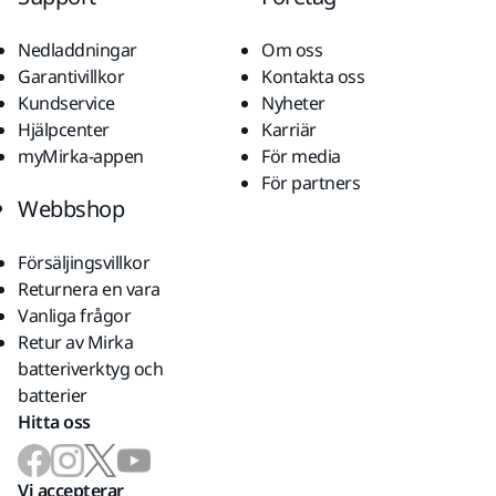
Nedladdningar
Om oss
Garantivillkor
Kontakta oss
Kundservice
Nyheter
Hjälpcenter
Karriär
myMirka-appen
För media
För partners
Webbshop
Försäljingsvillkor
Returnera en vara
Vanliga frågor
Retur av Mirka
batteriverktyg och
batterier
Hitta oss
Vi accepterar