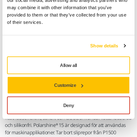
fi/support/returnera-en-vara/
may combine it with other information that you’ve
provided to them or that they’ve collected from your use
of their services.
Produktinformation
Show details
Teknisk specifikation
Nedladdningar
Allow all
Denna avancerade skärformulering är det snabba och
Customize
enkla poleringsalternativet för att effektivt producera en
förstklassig ytfinish på både nyapplicerad och etablerad
lack. Istället för att täcka över repor, polar Polarshine® 15
Deny
faktiskt bort dem och lämnar en förstklassig glans. Det är
kostnadseffektivt, säkert och lätt att använda. Vattenbaserad
och silikonfri. Polarshine® 15 är designad för att användas
för maskinapplikationer. Tar bort sliprepor från P1500