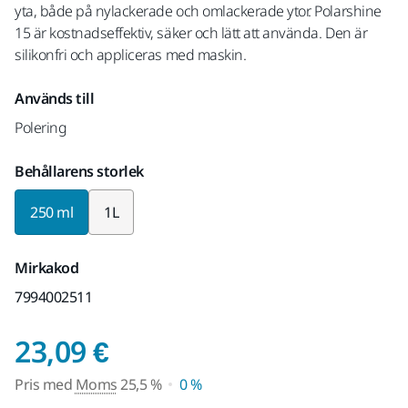
yta, både på nylackerade och omlackerade ytor. Polarshine
15 är kostnadseffektiv, säker och lätt att använda. Den är
silikonfri och appliceras med maskin.
Används till
Polering
Behållarens storlek
250 ml
1L
Mirkakod
7994002511
Pris med Moms 25,5 
23,09 €
Pris med
Moms
25,5 %
0 %