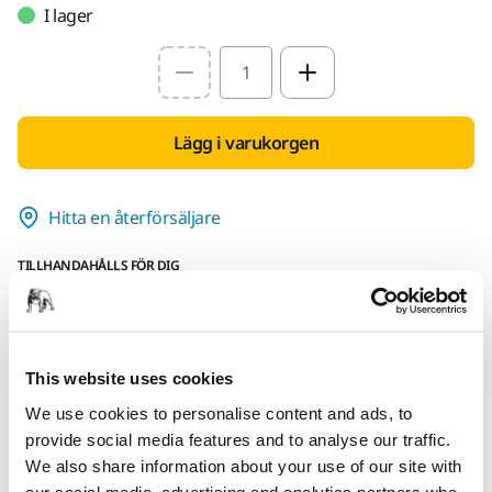
I lager
Select quantity value
Lägg i varukorgen
Hitta en återförsäljare
TILLHANDAHÅLLS FÖR DIG
Leverans inom Finland (exklusive Åland)
Snabb leverans
Fri frakt över 49.90€ inkl.moms
This website uses cookies
Säker kortbetalning
We use cookies to personalise content and ads, to
provide social media features and to analyse our traffic.
Uppföljning av försändelse
We also share information about your use of our site with
Gör en retur enkelt på www.mirka.com/sv-
our social media, advertising and analytics partners who