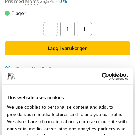
Pris med
Moms
25,5 %
0 %
I lager
Select quantity value
Lägg i varukorgen
Hitta en återförsäljare
TILLHANDAHÅLLS FÖR DIG
Leverans inom Finland (exklusive Åland)
This website uses cookies
Snabb leverans
We use cookies to personalise content and ads, to
Fri frakt över 49.90€ inkl.moms
provide social media features and to analyse our traffic.
Säker kortbetalning
We also share information about your use of our site with
our social media, advertising and analytics partners who
Uppföljning av försändelse