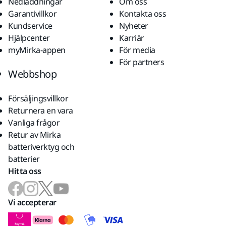
Nedladdningar
Om oss
Garantivillkor
Kontakta oss
Kundservice
Nyheter
Hjälpcenter
Karriär
myMirka-appen
För media
För partners
Webbshop
Försäljingsvillkor
Returnera en vara
Vanliga frågor
Retur av Mirka
batteriverktyg och
batterier
Hitta oss
Vi accepterar