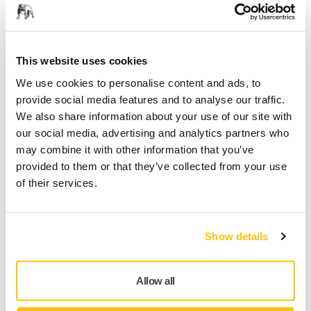
Snabb leverans
Fri frakt över 49.90€ inkl.moms
This website uses cookies
Säker kortbetalning
We use cookies to personalise content and ads, to
Uppföljning av försändelse
provide social media features and to analyse our traffic.
Gör en retur enkelt på www.mirka.com/sv-
We also share information about your use of our site with
fi/support/returnera-en-vara/
our social media, advertising and analytics partners who
may combine it with other information that you’ve
provided to them or that they’ve collected from your use
of their services.
Produktinformation
Teknisk specifikation
Show details
Mirka® trådlösa slipmaskiner
Allow all