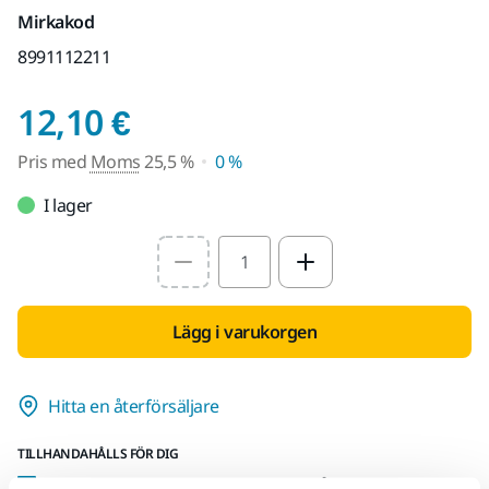
Mirkakod
8991112211
Pris med Moms 25,5 
12,10 €
Pris med
Moms
25,5 %
0 %
I lager
Select quantity value
Lägg i varukorgen
Hitta en återförsäljare
TILLHANDAHÅLLS FÖR DIG
Leverans inom Finland (exklusive Åland)