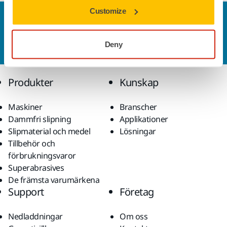
Customize
Kontakta oss
Vill du veta mer?
Kontakta oss
så besvarar vår
Deny
kundservice gärna dina frågor.
Produkter
Kunskap
Maskiner
Branscher
Dammfri slipning
Applikationer
Slipmaterial och medel
Lösningar
Tillbehör och
förbrukningsvaror
Superabrasives
De främsta varumärkena
Support
Företag
Nedladdningar
Om oss