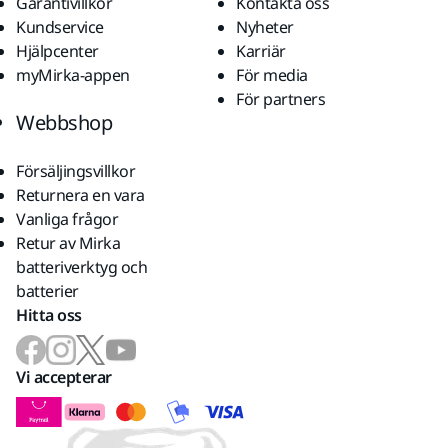
Garantivillkor
Kontakta oss
Kundservice
Nyheter
Hjälpcenter
Karriär
myMirka-appen
För media
För partners
Webbshop
Försäljingsvillkor
Returnera en vara
Vanliga frågor
Retur av Mirka
batteriverktyg och
batterier
Hitta oss
Vi accepterar