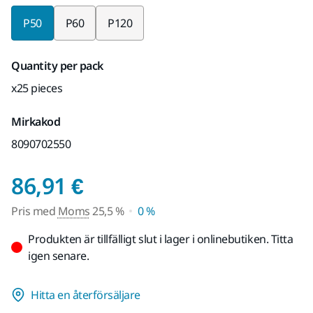
P50
P60
P120
Quantity per pack
x25 pieces
Mirkakod
8090702550
Pris med Moms 25,5 
86,91 €
Pris med
Moms
25,5 %
0 %
Produkten är tillfälligt slut i lager i onlinebutiken. Titta
igen senare.
Hitta en återförsäljare