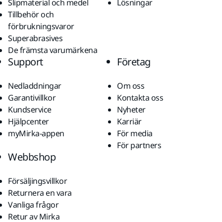
Slipmaterial och medel
Lösningar
Tillbehör och
förbrukningsvaror
Superabrasives
De främsta varumärkena
Support
Företag
Nedladdningar
Om oss
Garantivillkor
Kontakta oss
Kundservice
Nyheter
Hjälpcenter
Karriär
myMirka-appen
För media
För partners
Webbshop
Försäljingsvillkor
Returnera en vara
Vanliga frågor
Retur av Mirka