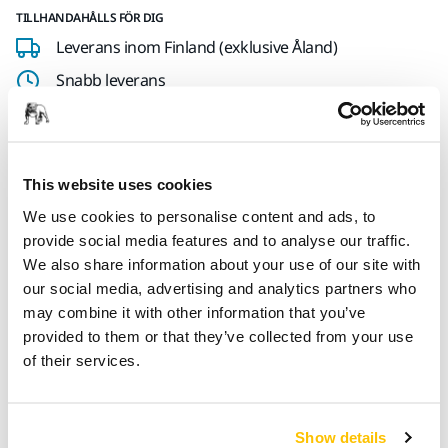
TILLHANDAHÅLLS FÖR DIG
Leverans inom Finland (exklusive Åland)
Snabb leverans
Fri frakt över 49.90€ inkl.moms
Säker kortbetalning
Uppföljning av försändelse
This website uses cookies
Gör en retur enkelt på www.mirka.com/sv-
We use cookies to personalise content and ads, to
fi/support/returnera-en-vara/
provide social media features and to analyse our traffic.
We also share information about your use of our site with
our social media, advertising and analytics partners who
may combine it with other information that you’ve
Produktinformation
provided to them or that they’ve collected from your use
of their services.
Teknisk specifikation
Show details
Högkvalitativ CER snabblåsskiva med självslipande