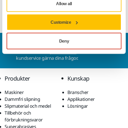
Allow all
Customize
Deny
Kontakta oss
Vill du veta mer?
Kontakta oss
så besvarar vår
kundservice gärna dina frågor.
Produkter
Kunskap
Maskiner
Branscher
Dammfri slipning
Applikationer
Slipmaterial och medel
Lösningar
Tillbehör och
förbrukningsvaror
Superabrasives