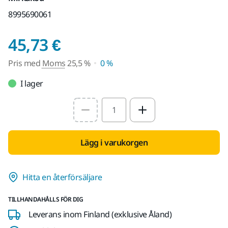
8995690061
Pris med Moms 25,5 
45,73 €
Pris med
Moms
25,5 %
0 %
I lager
Select quantity value
Lägg i varukorgen
Hitta en återförsäljare
TILLHANDAHÅLLS FÖR DIG
Leverans inom Finland (exklusive Åland)