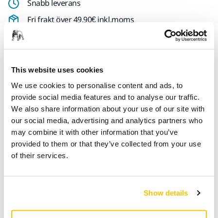
Snabb leverans
Fri frakt över 49.90€ inkl.moms
Säker kortbetalning
Uppföljning av försändelse
Gör en retur enkelt på www.mirka.com/sv-
This website uses cookies
fi/support/returnera-en-vara/
We use cookies to personalise content and ads, to
provide social media features and to analyse our traffic.
We also share information about your use of our site with
our social media, advertising and analytics partners who
Teknisk specifikation
may combine it with other information that you’ve
provided to them or that they’ve collected from your use
Nedladdningar
of their services.
Längd
105 mm
Show details
Bredd
75 mm