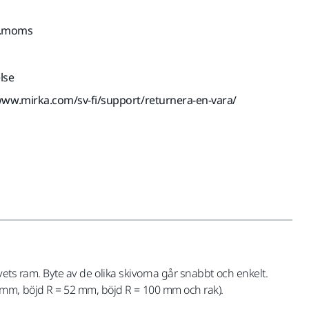
kl.moms
lse
www.mirka.com/sv-fi/support/returnera-en-vara/
vets ram. Byte av de olika skivorna går snabbt och enkelt.
 mm, böjd R = 52 mm, böjd R = 100 mm och rak).