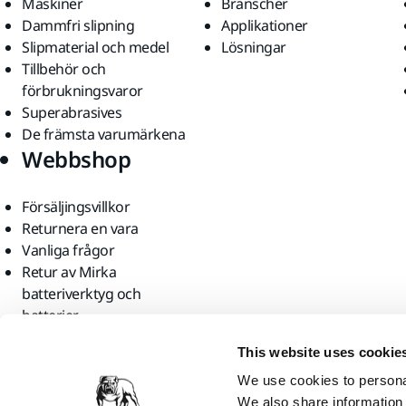
Maskiner
Branscher
Dammfri slipning
Applikationer
Slipmaterial och medel
Lösningar
Tillbehör och
förbrukningsvaror
Superabrasives
De främsta varumärkena
Webbshop
Försäljingsvillkor
Returnera en vara
Vanliga frågor
Retur av Mirka
batteriverktyg och
batterier
Hitta oss
This website uses cookie
We use cookies to personal
We also share information 