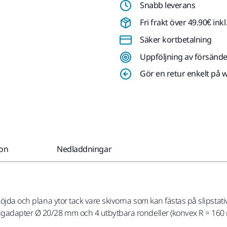
Snabb leverans
Fri frakt över 49.90€ in
Säker kortbetalning
Uppföljning av försände
Gör en retur enkelt på 
ion
Nedladdningar
böjda och plana ytor tack vare skivorna som kan fästas på slipstati
ngadapter Ø 20/28 mm och 4 utbytbara rondeller (konvex R = 160