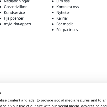
Nedladdningar
Om oss
Garantivillkor
Kontakta oss
Kundservice
Nyheter
Hjälpcenter
Karriär
myMirka-appen
För media
För partners
s
ise content and ads, to provide social media features and to anal
about your use of our site with our social media, advertising and