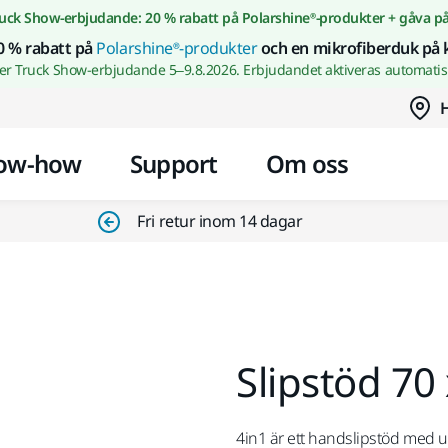
Gå till innehållet
uck Show-erbjudande: 20 % rabatt på Polarshine®-produkter + gåva p
0 % rabatt på
Polarshine®-produkter
och en mikrofiberduk på 
wer Truck Show-erbjudande 5–9.8.2026. Erbjudandet aktiveras automatisk
H
ow-how
Support
Om oss
Fri retur inom 14 dagar
Slipstöd 7
4in1 är ett handslipstöd med u