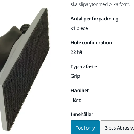
ska slipa ytor med olika form.
Antal per förpackning
x1 piece
Hole configuration
22 hål
Typ av fäste
Grip
Hardhet
Hård
Innehåller
Tool only
3 pcs Abrasiv