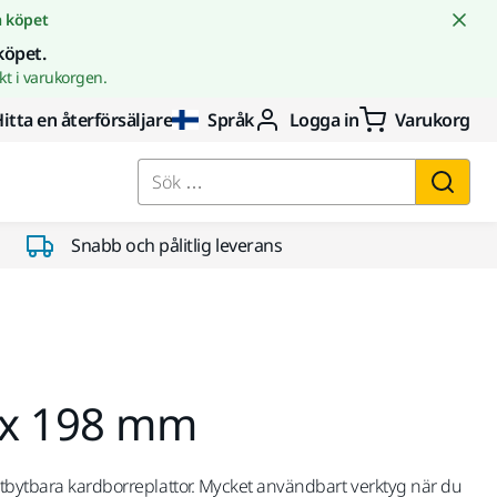
å köpet
köpet.
t i varukorgen.
itta en återförsäljare
Språk
Logga in
Varukorg
Sök …
Snabb och pålitlig leverans
0 x 198 mm
tbytbara kardborreplattor. Mycket användbart verktyg när du