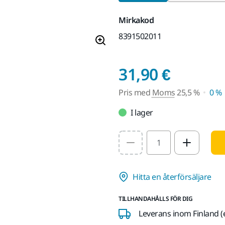
Mirkakod
8391502011
Pris m
31,90 €
Pris med
Moms
25,5 %
0 %
I lager
Select quantity value
Hitta en återförsäljare
TILLHANDAHÅLLS FÖR DIG
Leverans inom Finland (