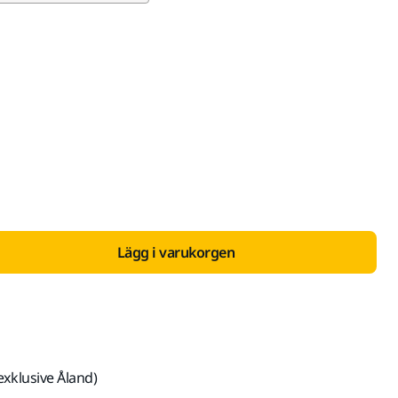
ed Moms 25,5 %
Lägg i varukorgen
exklusive Åland)