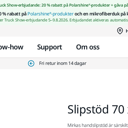
Gå till innehållet
uck Show-erbjudande: 20 % rabatt på Polarshine®-produkter + gåva p
0 % rabatt på
Polarshine®-produkter
och en mikrofiberduk på 
wer Truck Show-erbjudande 5–9.8.2026. Erbjudandet aktiveras automatisk
H
ow-how
Support
Om oss
Fri retur inom 14 dagar
Slipstöd 7
Mirkas handslipstöd är särski