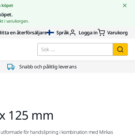
å köpet
köpet.
t i varukorgen.
itta en återförsäljare
Språk
Logga in
Varukorg
Sök …
Snabb och pålitlig leverans
0 x 125 mm
lt utformade för handslipning i kombination med Mirkas