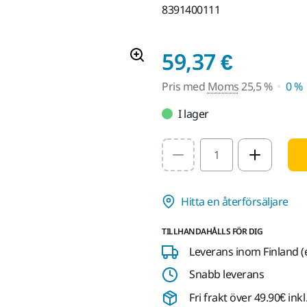
8391400111
Pris m
59,37 €
Pris med
Moms
25,5 %
0 %
I lager
Select quantity value
Hitta en återförsäljare
TILLHANDAHÅLLS FÖR DIG
Leverans inom Finland (
Snabb leverans
Fri frakt över 49.90€ in