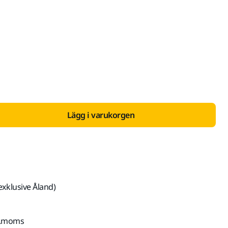
ed Moms 25,5 %
Lägg i varukorgen
exklusive Åland)
kl.moms