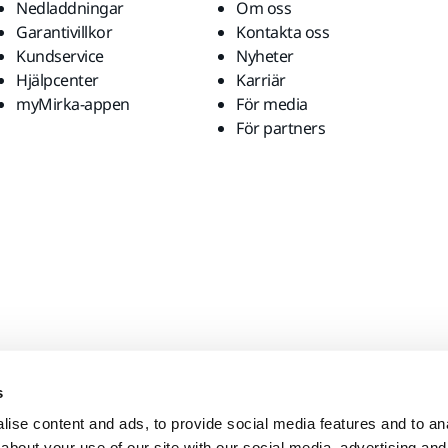
Nedladdningar
Om oss
Garantivillkor
Kontakta oss
Kundservice
Nyheter
Hjälpcenter
Karriär
myMirka-appen
För media
För partners
s
ise content and ads, to provide social media features and to anal
about your use of our site with our social media, advertising and