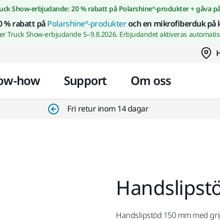
Gå till innehållet
uck Show-erbjudande: 20 % rabatt på Polarshine®-produkter + gåva p
0 % rabatt på
Polarshine®-produkter
och en mikrofiberduk på 
wer Truck Show-erbjudande 5–9.8.2026. Erbjudandet aktiveras automatisk
H
ow-how
Support
Om oss
Fri retur inom 14 dagar
Handslipst
Handslipstöd 150 mm med grip