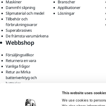
Maskiner
Branscher
Dammfri slipning
Applikationer
Slipmaterial och medel
Lösningar
Tillbehör och
förbrukningsvaror
Superabrasives
De främsta varumärkena
Webbshop
Försäljingsvillkor
Returnera en vara
Vanliga frågor
Retur av Mirka
batteriverktyg och
batterier
Hitta oss
This website uses cookie
We use cookies to personal
We also share information 