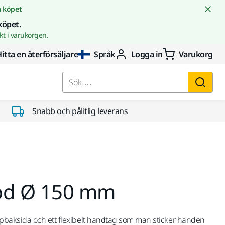
å köpet
köpet.
t i varukorgen.
itta en återförsäljare
Språk
Logga in
Varukorg
Sök …
Snabb och pålitlig leverans
öd Ø 150 mm
baksida och ett flexibelt handtag som man sticker handen