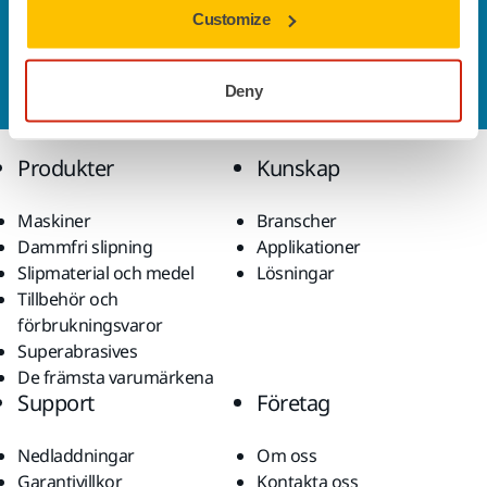
Customize
Kontakta oss
Vill du veta mer?
Kontakta oss
så besvarar vår
kundservice gärna dina frågor.
Deny
Produkter
Kunskap
Maskiner
Branscher
Dammfri slipning
Applikationer
Slipmaterial och medel
Lösningar
Tillbehör och
förbrukningsvaror
Superabrasives
De främsta varumärkena
Support
Företag
Nedladdningar
Om oss
Garantivillkor
Kontakta oss