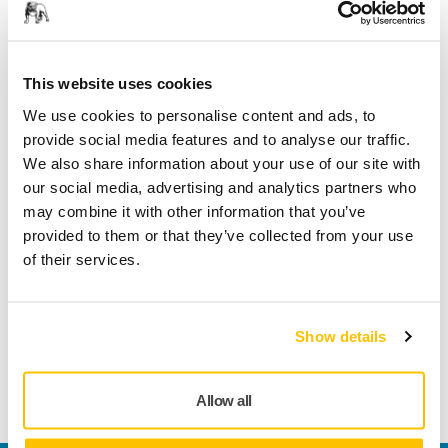
Säker kortbetalning
Uppföljning av försändelse
Gör en retur enkelt på www.mirka.com/sv-
This website uses cookies
fi/support/returnera-en-vara/
We use cookies to personalise content and ads, to
provide social media features and to analyse our traffic.
We also share information about your use of our site with
Teknisk specifikation
our social media, advertising and analytics partners who
may combine it with other information that you’ve
provided to them or that they’ve collected from your use
Längd
35 mm
of their services.
Bredd
5 mm
Show details
Allow all