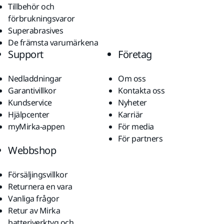
Tillbehör och
förbrukningsvaror
Superabrasives
De främsta varumärkena
Support
Företag
Nedladdningar
Om oss
Garantivillkor
Kontakta oss
Kundservice
Nyheter
Hjälpcenter
Karriär
myMirka-appen
För media
För partners
Webbshop
Försäljingsvillkor
Returnera en vara
Vanliga frågor
Retur av Mirka
batteriverktyg och