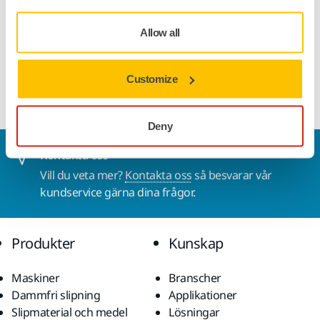
Teknisk specifikation
Allow all
Sanding sponge for wood, paint, metal, glass fiber, coatings
Customize
and composites. Both dry and wet sanding.
Deny
Kontakta oss
Vill du veta mer?
Kontakta oss
så besvarar vår
kundservice gärna dina frågor.
Produkter
Kunskap
Maskiner
Branscher
Dammfri slipning
Applikationer
Slipmaterial och medel
Lösningar