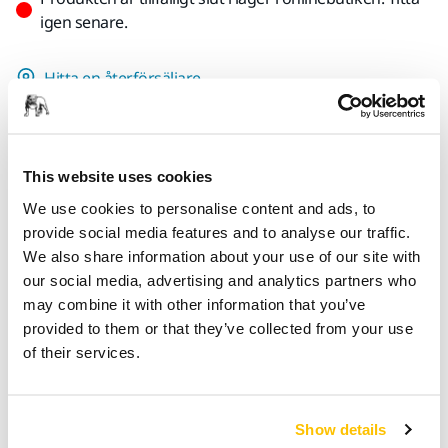
igen senare.
Hitta en återförsäljare
TILLHANDAHÅLLS FÖR DIG
Leverans inom Finland (exklusive Åland)
This website uses cookies
Snabb leverans
We use cookies to personalise content and ads, to
Fri frakt över 49.90€ inkl.moms
provide social media features and to analyse our traffic.
Säker kortbetalning
We also share information about your use of our site with
our social media, advertising and analytics partners who
Uppföljning av försändelse
may combine it with other information that you’ve
Gör en retur enkelt på www.mirka.com/sv-
provided to them or that they’ve collected from your use
fi/support/returnera-en-vara/
of their services.
Show details
Produktinformation