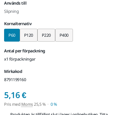
Används till
Slipning
Kornalternativ
P60
P120
P220
P400
Antal per förpackning
x1 förpackningar
Mirkakod
8791199160
Pris med Moms 25,5 %
5,16 €
Pris med
Moms
25,5 %
0 %
Produkten är tillfälligt slut i lager i onlinebutiken. Titta