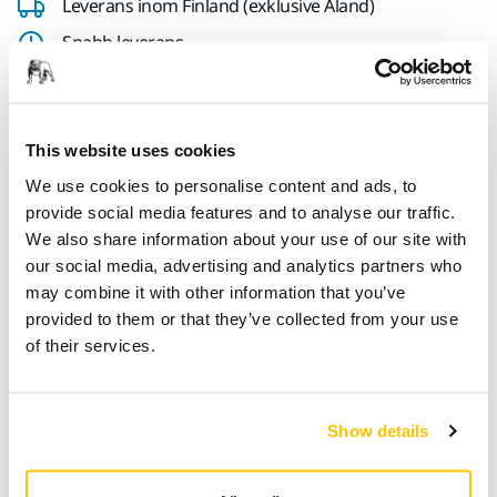
Leverans inom Finland (exklusive Åland)
Snabb leverans
Fri frakt över 49.90€ inkl.moms
Säker kortbetalning
This website uses cookies
Uppföljning av försändelse
We use cookies to personalise content and ads, to
Gör en retur enkelt på www.mirka.com/sv-
provide social media features and to analyse our traffic.
fi/support/returnera-en-vara/
We also share information about your use of our site with
our social media, advertising and analytics partners who
may combine it with other information that you’ve
Teknisk specifikation
provided to them or that they’ve collected from your use
of their services.
Längd
110 mm
Show details
Bredd
110 mm