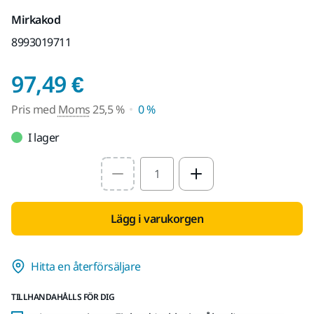
Mirkakod
8993019711
Pris med Moms 25,5 
97,49 €
Pris med
Moms
25,5 %
0 %
I lager
Select quantity value
Lägg i varukorgen
Hitta en återförsäljare
TILLHANDAHÅLLS FÖR DIG