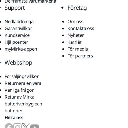
De främsta varumärkena
Support
Företag
Nedladdningar
Om oss
Garantivillkor
Kontakta oss
Kundservice
Nyheter
Hjälpcenter
Karriär
myMirka-appen
För media
För partners
Webbshop
Försäljingsvillkor
Returnera en vara
Vanliga frågor
Retur av Mirka
batteriverktyg och
batterier
Hitta oss