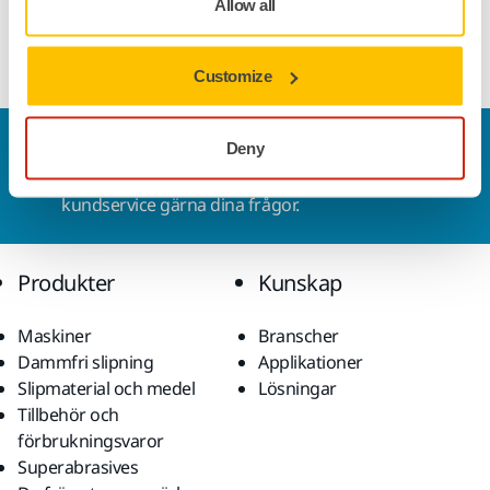
Allow all
Customize
Kontakta oss
Deny
Vill du veta mer?
Kontakta oss
så besvarar vår
kundservice gärna dina frågor.
Produkter
Kunskap
Maskiner
Branscher
Dammfri slipning
Applikationer
Slipmaterial och medel
Lösningar
Tillbehör och
förbrukningsvaror
Superabrasives