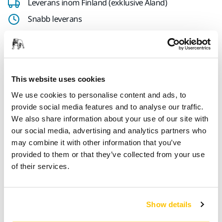
Leverans inom Finland (exklusive Åland)
Snabb leverans
Fri frakt över 49.90€ inkl.moms
Säker kortbetalning
Uppföljning av försändelse
This website uses cookies
Gör en retur enkelt på www.mirka.com/sv-
We use cookies to personalise content and ads, to
fi/support/returnera-en-vara/
provide social media features and to analyse our traffic.
We also share information about your use of our site with
our social media, advertising and analytics partners who
Teknisk specifikation
may combine it with other information that you’ve
provided to them or that they’ve collected from your use
Nedladdningar
of their services.
Längd
24 mm
Show details