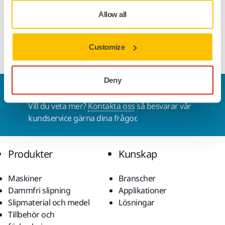
Bredd
25 mm
Allow all
Customize
Deny
Kontakta oss
Vill du veta mer?
Kontakta oss
så besvarar vår
kundservice gärna dina frågor.
Produkter
Kunskap
Maskiner
Branscher
Dammfri slipning
Applikationer
Slipmaterial och medel
Lösningar
Tillbehör och