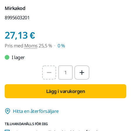
Mirkakod
8995603201
Pris med Moms 25,5 
27,13 €
Pris med
Moms
25,5 %
0 %
I lager
Select quantity value
Lägg i varukorgen
Hitta en återförsäljare
TILLHANDAHÅLLS FÖR DIG