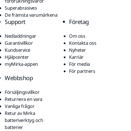
förbrukningsvaror
Superabrasives
De främsta varumärkena
Support
Företag
Nedladdningar
Om oss
Garantivillkor
Kontakta oss
Kundservice
Nyheter
Hjälpcenter
Karriär
myMirka-appen
För media
För partners
Webbshop
Försäljingsvillkor
Returnera en vara
Vanliga frågor
Retur av Mirka
batteriverktyg och
batterier